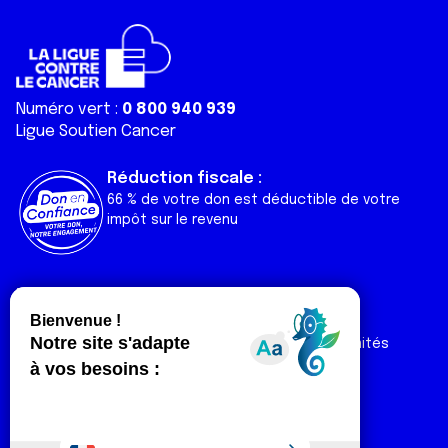
Numéro vert :
0 800 940 939
Ligue Soutien Cancer
Réduction fiscale :
66 % de votre don est déductible de votre
impôt sur le revenu
Liens utiles
Espaces
Nos actualités
Forum
Nos publications
Espace Ligue & comités
Contact
Espace chercheur
Devenir partenaire
Espace presse
Magazine Vivre
Intranet