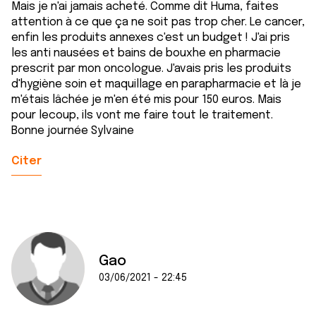
ou qu'ils ont collectées lors de votre utilisation de leurs
Mais je n'ai jamais acheté. Comme dit Huma, faites
services.
attention à ce que ça ne soit pas trop cher. Le cancer,
enfin les produits annexes c'est un budget ! J'ai pris
les anti nausées et bains de bouxhe en pharmacie
prescrit par mon oncologue. J'avais pris les produits
d'hygiène soin et maquillage en parapharmacie et là je
m'étais lâchée je m'en été mis pour 150 euros. Mais
pour lecoup, ils vont me faire tout le traitement.
Bonne journée Sylvaine
Citer
Gao
03/06/2021 - 22:45