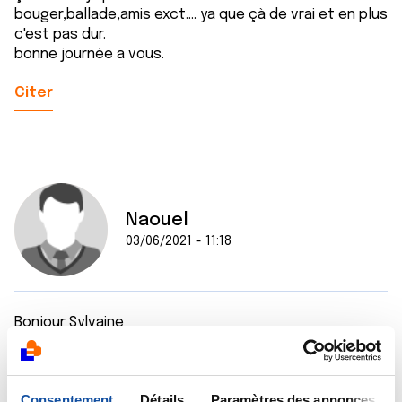
bouger,ballade,amis exct.... ya que çà de vrai et en plus
c'est pas dur.
bonne journée a vous.
Citer
Naouel
03/06/2021 - 11:18
Bonjour Sylvaine
J'espère de tout coeur que vos resultats seront bon.
Je vous comprends, il est vrai que l'attente n'est pas
facile
Consentement
Détails
Paramètres des annonces
Je vous souhaite bon courage.