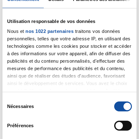
Naouel
Citer
Utilisation responsable de vos données
Nous et
nos 1022 partenaires
traitons vos données
personnelles, telles que votre adresse IP, en utilisant des
technologies comme les cookies pour stocker et accéder
à des informations sur votre appareil, afin de diffuser des
publicités et du contenu personnalisés, d'effectuer des
Romeo
mesures de performance des publicités et du contenu,
03/06/2021 - 12:31
ainsi que de réaliser des études d’audience, favorisant
ainsi le développement de services. Vous avez le choix
quant à l'utilisation de vos données et à leurs finalités.
Vous pouvez modifier ou retirer votre consentement à
Bonjour Sylvaine
S
tout moment en consultant la Déclaration relative aux
Les amis ont bien raison , vaut mieux prendre la vie du
Nécessaires
é
cookies ou en cliquant sur l'icône de confidentialité.
bon coté et advienne que pourra . Vous souhaite
l
pleins de force pour la suite et suis sure que les
e
Préférences
resultats seront bons sinon vous allez vous battre .
Si vous le permettez, nous aimerions également :
c
Belle journée
Collecter des informations sur votre localisation
t