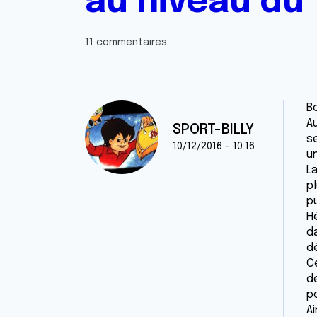
au niveau du 
11 commentaires
B
A
SPORT-BILLY
se
10/12/2016 - 10:16
u
La
p
pu
H
d
dé
Ce
d
po
Ai