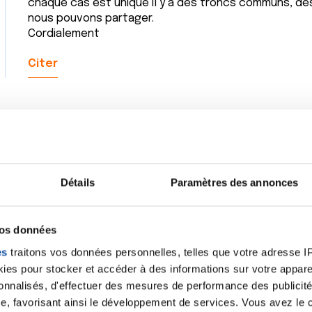
chaque cas est unique il y a des troncs communs, de
nous pouvons partager.
Cordialement
Citer
Je vous remercie, Ginette, et vous souhaite une bon
Ma femme étant née en 1976, elle a la chance d'être e
Détails
Paramètres des annonces
Actuellement, ma famille de Perpignan est chez nous 
ensemble.....
Nous aurons la possibilité de parler encore ensemble. J
vos données
Merci encore et bonne journée.
es
traitons vos données personnelles, telles que votre adresse IP,
Citer
es pour stocker et accéder à des informations sur votre appareil
sonnalisés, d'effectuer des mesures de performance des publicité
e, favorisant ainsi le développement de services. Vous avez le ch