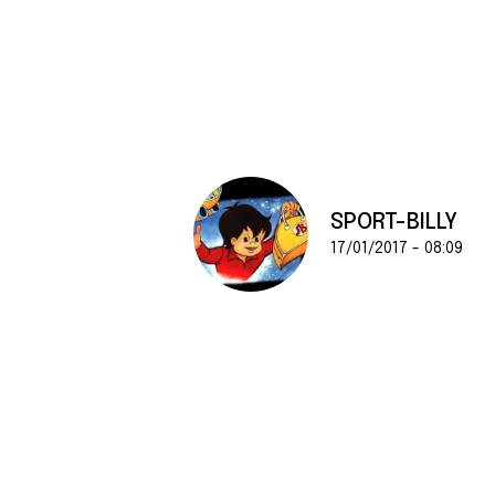
e
n
t
e
m
e
n
t
SPORT-BILLY
17/01/2017 - 08:09