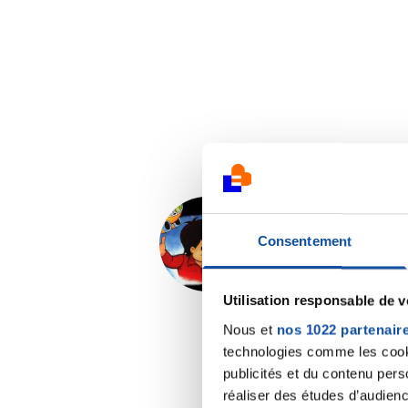
SPORT-BILLY
Consentement
11/01/2017 - 10:36
Utilisation responsable de 
Nous et
nos 1022 partenair
technologies comme les cooki
publicités et du contenu per
réaliser des études d’audienc