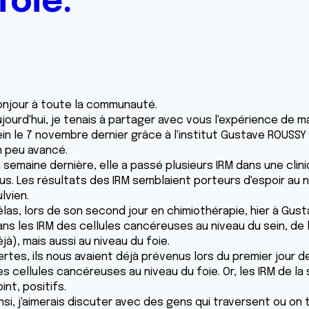
foie.
onjour à toute la communauté.
ujourd'hui, je tenais à partager avec vous l'expérience de
in le 7 novembre dernier grâce à l'institut Gustave ROUSSY à
n peu avancé.
 semaine dernière, elle a passé plusieurs IRM dans une clini
lus. Les résultats des IRM semblaient porteurs d'espoir au n
lvien.
élas, lors de son second jour en chimiothérapie, hier à Gus
ans les IRM des cellules cancéreuses au niveau du sein, de 
jà), mais aussi au niveau du foie.
rtes, ils nous avaient déjà prévenus lors du premier jour de 
es cellules cancéreuses au niveau du foie. Or, les IRM de l
int, positifs.
nsi, j'aimerais discuter avec des gens qui traversent ou on