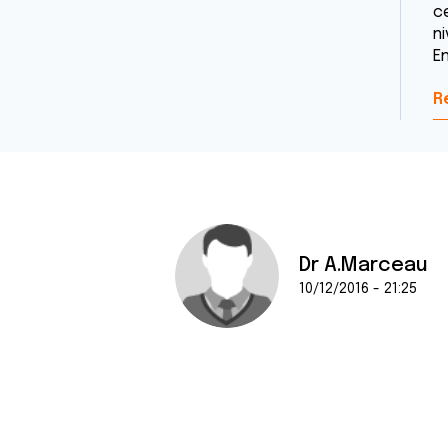
c
n
E
R
Dr A.Marceau
10/12/2016 - 21:25