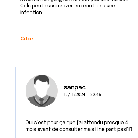
t
publicité et d'analyse, qui peuvent combiner celles-ci
Cela peut aussi arriver en réaction à une
avec d'autres informations que vous leur avez fournies
infection.
ou qu'ils ont collectées lors de votre utilisation de leurs
services.
Citer
sanpac
17/11/2024 - 22:45
Oui c’est pour ça que j’ai attendu presque 4
mois avant de consulter mais il ne part pas🤷‍♀️