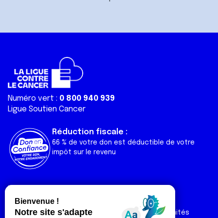
Numéro vert :
0 800 940 939
Ligue Soutien Cancer
Réduction fiscale :
66 % de votre don est déductible de votre
impôt sur le revenu
Liens utiles
Espaces
Nos actualités
Forum
Nos publications
Espace Ligue & comités