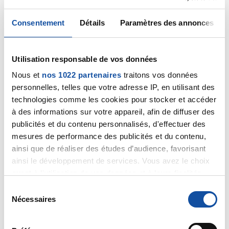
Consentement
Détails
Paramètres des annonces
Maintenant je m écoute. Car je sentais que c'était pas
bon
Citer
Utilisation responsable de vos données
Nous et
nos 1022 partenaires
traitons vos données
personnelles, telles que votre adresse IP, en utilisant des
technologies comme les cookies pour stocker et accéder
à des informations sur votre appareil, afin de diffuser des
publicités et du contenu personnalisés, d'effectuer des
mesures de performance des publicités et du contenu,
sanpac
ainsi que de réaliser des études d’audience, favorisant
17/11/2024 - 20:58
ainsi le développement de services. Vous avez le choix
quant à l'utilisation de vos données et à leurs finalités.
Vous pouvez modifier ou retirer votre consentement à
S
tout moment en consultant la Déclaration relative aux
Merci pour votre réponse
Nécessaires
é
cookies ou en cliquant sur l'icône de confidentialité.
l
Oui je ne suis pas rassurée effectivement
e