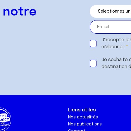
 notre
J'accepte le
m'abonner.
Je souhaite é
destination 
Liens utiles
Nos actualités
Nos publications