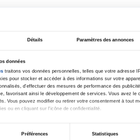
Détails
Paramètres des annonces
Lancer une discussio
vos données
es
traitons vos données personnelles, telles que votre adresse IP,
velle discussion, vous aurez besoin de vous connecter ou
es pour stocker et accéder à des informations sur votre appareil
sonnalisés, d'effectuer des mesures de performance des publicité
e, favorisant ainsi le développement de services. Vous avez le ch
Se connecter
Créer un nouveau compte
ités. Vous pouvez modifier ou retirer votre consentement à tout 
es ou en cliquant sur l'icône de confidentialité.
imerions également :
tions sur votre localisation géographique qui peuvent être précis
Préférences
Statistiques
eil en l'analysant activement pour en relever les caractéristique