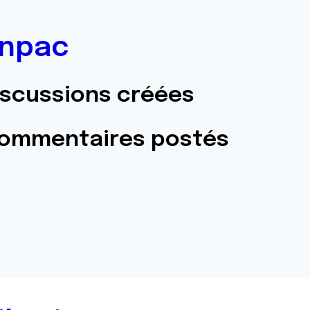
npac
iscussions créées
commentaires postés