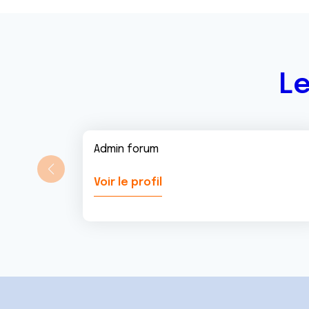
n
t
Le
Admin forum
Voir le profil