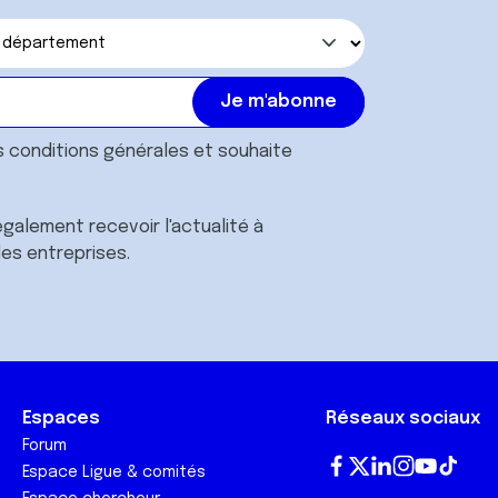
s
conditions générales
et souhaite
galement recevoir l'actualité à
des entreprises.
Espaces
Réseaux sociaux
Forum
Espace Ligue & comités
Fa
T
Lin
In
Yo
Tik