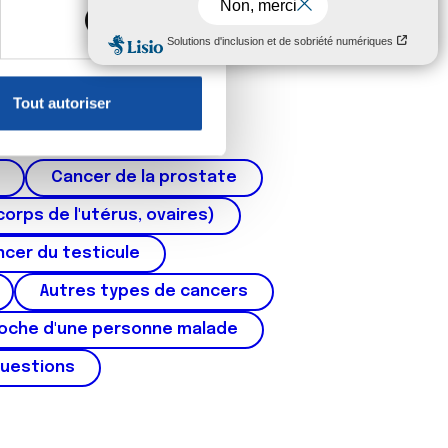
, reportez-vous à la
section «
claration sur les cookies.
Tout autoriser
nnalités relatives aux médias
on de notre site avec nos
 d'autres informations que
Cancer de la prostate
corps de l'utérus, ovaires)
cer du testicule
Autres types de cancers
roche d'une personne malade
questions