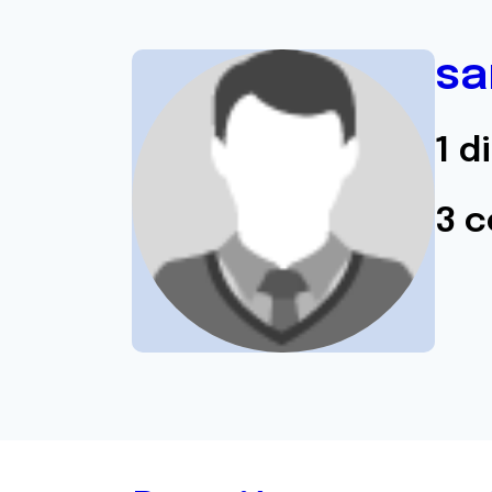
sa
1 d
3 