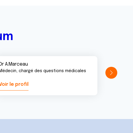
rum
Dr A.Marceau
Médecin, chargé des questions médicales
Voir le profil
Voir le pr