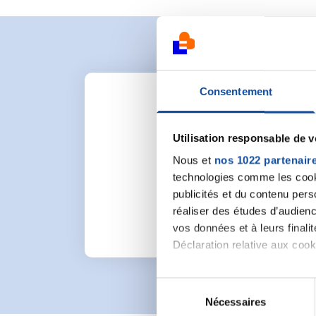
Consentement
Utilisation responsable de 
Nous et
nos 1022 partenair
Pour lancer une nou
technologies comme les cooki
publicités et du contenu per
réaliser des études d’audienc
vos données et à leurs final
Déclaration relative aux cooki
Si vous le permettez, nous a
S
Collecter des informa
Nécessaires
é
Identifier votre appar