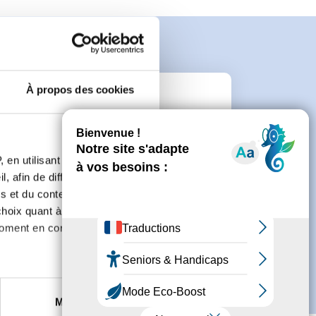
À propos des cookies
n
 en utilisant des
 de créer un compte.
, afin de diffuser des
s et du contenu, ainsi que de
oix quant à l'utilisation de
moment en consultant la
es à plusieurs mètres près
Marketing
s spécifiques (empreintes