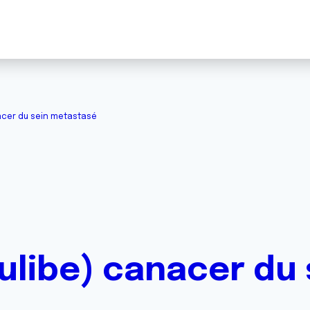
acer du sein metastasé
ulibe) canacer du 