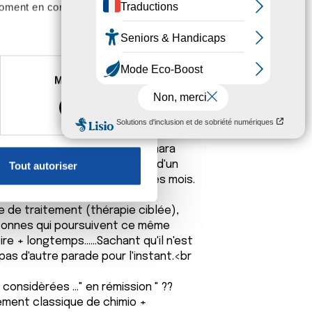
ivent.
moment en consultant la
es à plusieurs mètres près
Marketing
s spécifiques (empreintes
, reportez-vous à la
section «
claration sur les cookies.
s traitement Palbociclib + Fémara
cidive avec lésions osseuses, d'un
Tout autoriser
nnalités relatives aux médias
une injection de Xgéva tous les mois.
on de notre site avec nos
e de traitement (thérapie ciblée),
 d'autres informations que
rsonnes qui poursuivent ce même
e + longtemps......Sachant qu'il n'est
pas d'autre parade pour l'instant.<br
nsidèrées ..." en rémission " ??
ment classique de chimio +