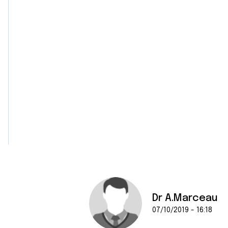
e
n
t
e
m
e
n
t
Dr A.Marceau
07/10/2019 - 16:18