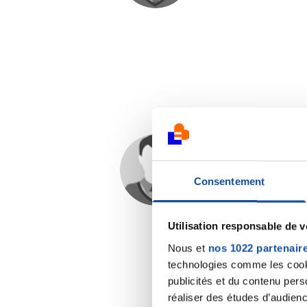
betina
07/10/2019 - 16:00
Consentement
Utilisation responsable de 
Nous et
nos 1022 partenair
technologies comme les cooki
publicités et du contenu per
réaliser des études d’audienc