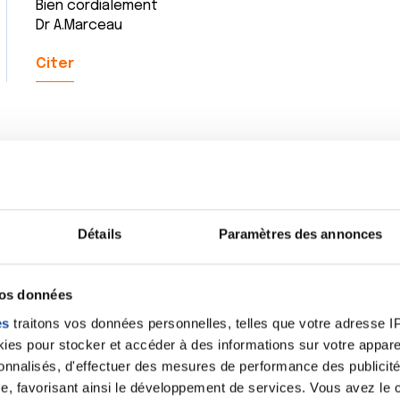
Bien cordialement
Dr A.Marceau
Citer
Bonjour, je suis sous traitement Palbociclib + Fémara 
récidive avec lésions osseuses, d'un cancer du sein d
de Xgéva tous les mois.
Détails
Paramètres des annonces
Je sais qu'on a peu de recul sur ce type de traitement
échanger avec des personnes qui poursuivent ce mê
longtemps, voire + longtemps......Sachant qu'il n'est p
vos données
pas d'autre parade pour l'instant.
A ce stade pouvons-nous encore être considèrées ...
es
traitons vos données personnelles, telles que votre adresse IP,
sommes après le traitement classique de chimio + rad
es pour stocker et accéder à des informations sur votre appareil
d'hormonothérapie....que j'ai déjà suivi précédemment.
sonnalisés, d'effectuer des mesures de performance des publicité
Les effets secondaires de cette thérapie ciblée sont 
e, favorisant ainsi le développement de services. Vous avez le ch