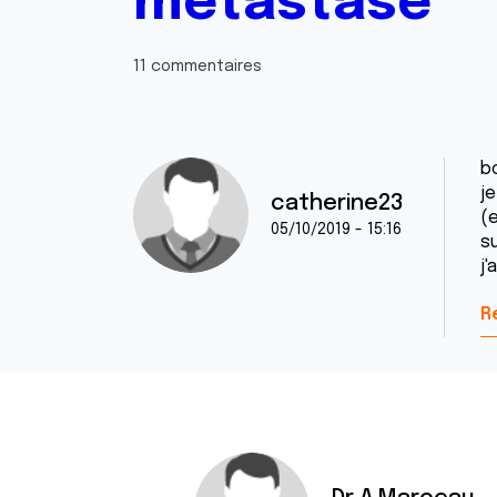
metastasé
11 commentaires
b
j
catherine23
(e
05/10/2019 - 15:16
s
j
R