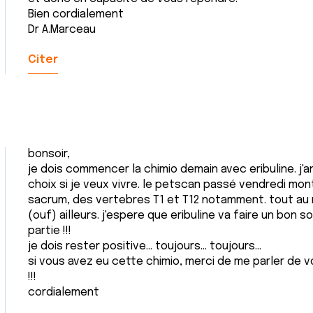
Bien cordialement
Dr A.Marceau
Citer
bonsoir,
je dois commencer la chimio demain avec eribuline. j'
choix si je veux vivre. le petscan passé vendredi mon
sacrum, des vertebres T1 et T12 notamment. tout au n
(ouf) ailleurs. j'espere que eribuline va faire un bon s
partie !!!
je dois rester positive... toujours... toujours...
si vous avez eu cette chimio, merci de me parler de v
!!!
cordialement