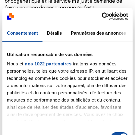
oncogénétique et le service m'a juste demandé de
faire une prise de sang, ce que j'ai fait !
On m'aurait demandé cette démarche avec le kit ... Je
l'aurai fait sans sourciller ! Je pense qu'il y a
certainement une très bonne raison à cette demande.
Consentement
Détails
Paramètres des annonces
Il est vrai que je fais entièrement confiance au corps
médical, trop !?
Il est dommage, tout de même, qu'il ne soit pas joint à
Utilisation responsable de vos données
votre courrier des explications à la chose. J'aime
Nous et
nos 1022 partenaires
traitons vos données
comprendre également le pourquoi.
personnelles, telles que votre adresse IP, en utilisant des
Amicalement, Elisa.
technologies comme les cookies pour stocker et accéder
à des informations sur votre appareil, afin de diffuser des
Citer
publicités et du contenu personnalisés, d'effectuer des
mesures de performance des publicités et du contenu,
ainsi que de réaliser des études d’audience, favorisant
ainsi le développement de services. Vous avez le choix
quant à l'utilisation de vos données et à leurs finalités.
Vous pouvez modifier ou retirer votre consentement à
Christ9
S