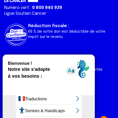
Numéro vert :
0 800 940 939
Ligue Soutien Cancer
Réduction fiscale :
66 % de votre don est déductible de votre
impôt sur le revenu
Liens utiles
Espaces
Nos actualités
Forum
Nos publications
Espace Ligue & comités
Contact
Espace chercheur
Devenir partenaire
Espace presse
Magazine Vivre
Intranet
Réseaux sociaux