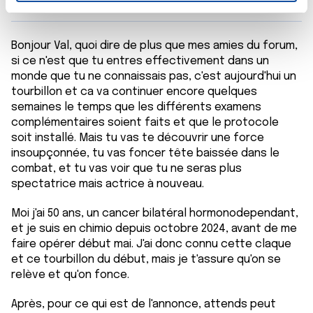
t
Les cookies nous permettent de personnaliser le contenu
e
et les annonces, d'offrir des fonctionnalités relatives aux
Bonjour Val, quoi dire de plus que mes amies du forum,
m
médias sociaux et d'analyser notre trafic. Nous
si ce n'est que tu entres effectivement dans un
e
partageons également des informations sur l'utilisation de
monde que tu ne connaissais pas, c'est aujourd'hui un
n
notre site avec nos partenaires de médias sociaux, de
tourbillon et ca va continuer encore quelques
t
publicité et d'analyse, qui peuvent combiner celles-ci
semaines le temps que les différents examens
avec d'autres informations que vous leur avez fournies
complémentaires soient faits et que le protocole
ou qu'ils ont collectées lors de votre utilisation de leurs
soit installé. Mais tu vas te découvrir une force
services.
insoupçonnée, tu vas foncer tête baissée dans le
combat, et tu vas voir que tu ne seras plus
spectatrice mais actrice à nouveau.
Moi j'ai 50 ans, un cancer bilatéral hormonodependant,
et je suis en chimio depuis octobre 2024, avant de me
faire opérer début mai. J'ai donc connu cette claque
et ce tourbillon du début, mais je t'assure qu'on se
relève et qu'on fonce.
Après, pour ce qui est de l'annonce, attends peut