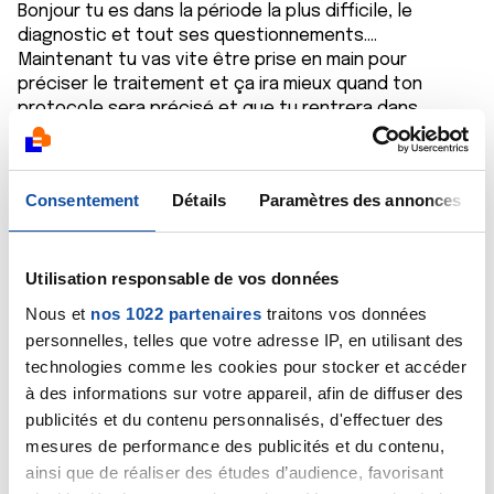
Bonjour tu es dans la période la plus difficile, le
diagnostic et tout ses questionnements....
Maintenant tu vas vite être prise en main pour
préciser le traitement et ça ira mieux quand ton
protocole sera précisé et que tu rentrera dans
l'action.
Consentement
Détails
Paramètres des annonces
Je partage le fait qu'il faut éviter d'aller sur internet
on le fait tous mais ça fait peur. Surtout les
statistiques de survie. A titre individuel nous ne
Utilisation responsable de vos données
sommes pas des statistiques....Il faut avoir en tête
Nous et
nos 1022 partenaires
traitons vos données
que les statistiques sont faites sur les personnes qui
personnelles, telles que votre adresse IP, en utilisant des
ont eu un cancer il y a au moins 5 ans et que la
technologies comme les cookies pour stocker et accéder
médecine a fait de gros progrès depuis.
à des informations sur votre appareil, afin de diffuser des
J'ai eu une mastectomie en septembre (j'ai 50 ans) La
publicités et du contenu personnalisés, d'effectuer des
période fut difficile surtout les jours d'avant mais au
mesures de performance des publicités et du contenu,
final je m'y suis faite assez rapidement. Ils évitent le
ainsi que de réaliser des études d’audience, favorisant
plus possible de retirer le sein maintenant, s'ils le font