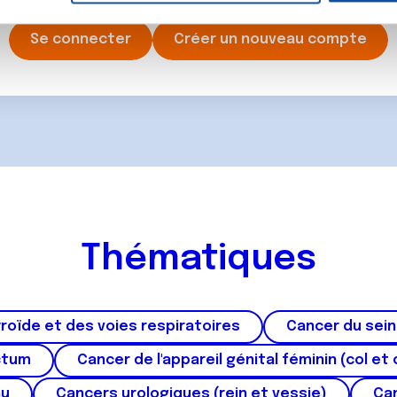
rafic. Nous partageons également des informations sur l'utilisati
, de publicité et d'analyse, qui peuvent combiner celles-ci avec
Se connecter
Créer un nouveau compte
ils ont collectées lors de votre utilisation de leurs services.
Thématiques
roïde et des voies respiratoires
Cancer du sein
ctum
Cancer de l'appareil génital féminin (col et 
au
Cancers urologiques (rein et vessie)
Can