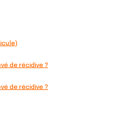
icule)
vé de récidive ?
vé de récidive ?