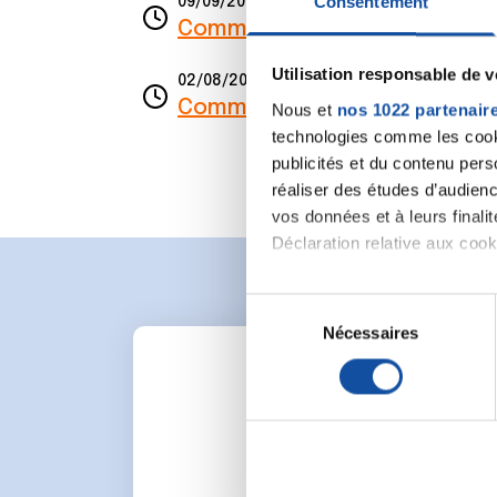
Consentement
09/09/2024
Commentaire
de la discussi
Utilisation responsable de 
02/08/2024
Commentaire
de la discussi
Nous et
nos 1022 partenair
technologies comme les cooki
publicités et du contenu per
réaliser des études d’audienc
vos données et à leurs final
Déclaration relative aux cooki
Si vous le permettez, nous a
S
Collecter des informa
Nécessaires
é
Identifier votre appar
l
digitales).
e
Pour en savoir plus sur le tr
c
Détails »
. Vous pouvez modifi
t
i
Pour lancer une nou
Les cookies nous permettent d
o