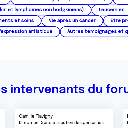
kin et lymphomes non hodgkiniens)
Leucémies
ments et soins
Vie après un cancer
Etre p
'expression artistique
Autres témoignages et 
s intervenants du fo
Camille Flavigny
Directrice Droits et soutien des personnes