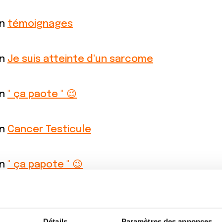
on
témoignages
on
Je suis atteinte d'un sarcome
on
" ça paote " 😉
on
Cancer Testicule
on
" ça papote " 😉
cer testiculaire séminome pur 4cm
Détails
Paramètres des annonces