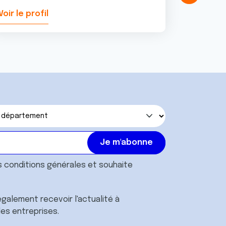
Voir le profil
Voir le pr
s
conditions générales
et souhaite
galement recevoir l'actualité à
des entreprises.