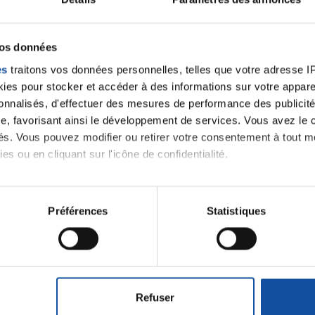
on
Douloureux
vos données
on
Gonflement cicatrice et taille prothèse
es
traitons vos données personnelles, telles que votre adresse IP,
es pour stocker et accéder à des informations sur votre appareil
sonnalisés, d'effectuer des mesures de performance des publicité
e, favorisant ainsi le développement de services. Vous avez le ch
ités. Vous pouvez modifier ou retirer votre consentement à tout 
es ou en cliquant sur l'icône de confidentialité.
imerions également :
tions sur votre localisation géographique qui peuvent être précis
Préférences
Statistiques
eil en l'analysant activement pour en relever les caractéristique
Lancer une discussio
aitement de vos données personnelles et définir vos préférences
er ou retirer votre consentement à tout moment à partir de la dé
Refuser
velle discussion, vous aurez besoin de vous connecter ou
e personnaliser le contenu et les annonces, d'offrir des fonctio