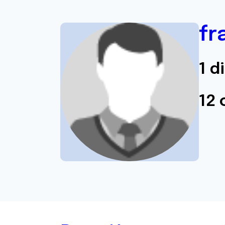
fr
1 d
12