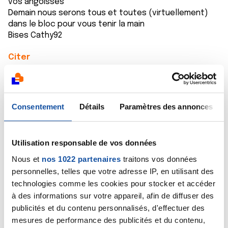
vos angoisses
Demain nous serons tous et toutes (virtuellement)
dans le bloc pour vous tenir la main
Bises Cathy92
Citer
Consentement
Détails
Paramètres des annonces
Huma
29/04/2021 - 22:58
Utilisation responsable de vos données
Nous et
nos 1022 partenaires
traitons vos données
personnelles, telles que votre adresse IP, en utilisant des
technologies comme les cookies pour stocker et accéder
Bonsoir Nathalie moi aussi je vous envoie tout mon
à des informations sur votre appareil, afin de diffuser des
soutien et plein de courage dans cette épreuve.
publicités et du contenu personnalisés, d'effectuer des
C’est normal d’être stressée mais tout se passera
mesures de performance des publicités et du contenu,
bien vous verrez .