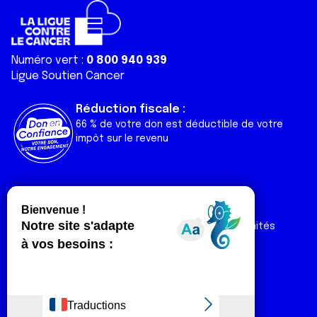
Numéro vert :
0 800 940 939
Ligue Soutien Cancer
Réduction fiscale :
66 % de votre don est déductible de votre
impôt sur le revenu
Liens utiles
Espaces
Nos actualités
Forum
Nos publications
Espace Ligue & comités
Contact
Espace chercheur
Devenir partenaire
Espace presse
Magazine Vivre
Intranet
Réseaux sociaux