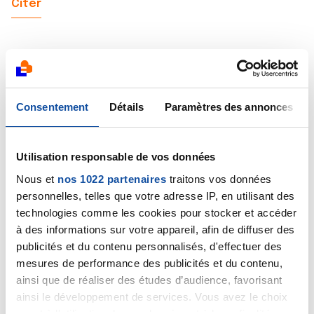
Citer
rob
Consentement
Détails
Paramètres des annonces
18/11/2022 - 13:45
Utilisation responsable de vos données
Nous et
nos 1022 partenaires
traitons vos données
Bonjour tous le monde,
personnelles, telles que votre adresse IP, en utilisant des
technologies comme les cookies pour stocker et accéder
Il est vrai que j'avais émis le souhait d'une " pensée
spéciale " houai houai houai je la voulais ma " pensée
à des informations sur votre appareil, afin de diffuser des
spéciale " dont notre amie chantal en est
publicités et du contenu personnalisés, d'effectuer des
l'instigatrice et c'est chose faite, je peux vous
mesures de performance des publicités et du contenu,
assurez que çà fait chaud au coeur que des
ainsi que de réaliser des études d’audience, favorisant
personnes comme vous ( malade ou aidante )
ainsi le développement de services. Vous avez le choix
pensent a moi,donc un grand merci a vous toutes.
quant à l'utilisation de vos données et à leurs finalités.