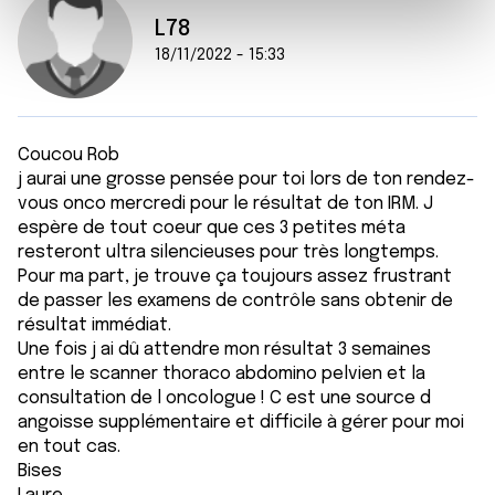
e
et les annonces, d'offrir des fonctionnalités relatives aux
L78
m
médias sociaux et d'analyser notre trafic. Nous
18/11/2022 - 15:33
e
partageons également des informations sur l'utilisation de
n
notre site avec nos partenaires de médias sociaux, de
t
publicité et d'analyse, qui peuvent combiner celles-ci
avec d'autres informations que vous leur avez fournies
Coucou Rob
ou qu'ils ont collectées lors de votre utilisation de leurs
j aurai une grosse pensée pour toi lors de ton rendez-
services.
vous onco mercredi pour le résultat de ton IRM. J
espère de tout coeur que ces 3 petites méta
resteront ultra silencieuses pour très longtemps.
Pour ma part, je trouve ça toujours assez frustrant
de passer les examens de contrôle sans obtenir de
résultat immédiat.
Une fois j ai dû attendre mon résultat 3 semaines
entre le scanner thoraco abdomino pelvien et la
consultation de l oncologue ! C est une source d
angoisse supplémentaire et difficile à gérer pour moi
en tout cas.
Bises