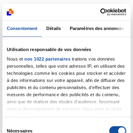
Pattoune
Consentement
Détails
Paramètres des annonces
01/04/2021 - 18:51
Utilisation responsable de vos données
Merci pour vos informations, j irais voir une
Nous et
nos 1022 partenaires
traitons vos données
diététicienne, prenez soin de vous aussi
personnelles, telles que votre adresse IP, en utilisant des
technologies comme les cookies pour stocker et accéder
Citer
à des informations sur votre appareil, afin de diffuser des
publicités et du contenu personnalisés, d'effectuer des
mesures de performance des publicités et du contenu,
ainsi que de réaliser des études d’audience, favorisant
ainsi le développement de services. Vous avez le choix
quant à l'utilisation de vos données et à leurs finalités.
elisa29
Vous pouvez modifier ou retirer votre consentement à
S
01/04/2021 - 19:12
tout moment en consultant la Déclaration relative aux
Nécessaires
é