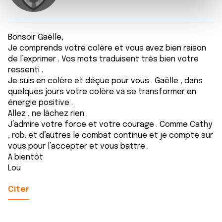
e
et les annonces, d'offrir des fonctionnalités relatives aux
m
médias sociaux et d'analyser notre trafic. Nous
e
partageons également des informations sur l'utilisation de
Bonsoir Gaëlle,
n
notre site avec nos partenaires de médias sociaux, de
Je comprends votre colère et vous avez bien raison
t
publicité et d'analyse, qui peuvent combiner celles-ci
de l’exprimer . Vos mots traduisent très bien votre
avec d'autres informations que vous leur avez fournies
ressenti .
ou qu'ils ont collectées lors de votre utilisation de leurs
Je suis en colère et déçue pour vous . Gaëlle , dans
services.
quelques jours votre colère va se transformer en
énergie positive .
Allez , ne lâchez rien .
J’admire votre force et votre courage . Comme Cathy
, rob. et d’autres le combat continue et je compte sur
vous pour l’accepter et vous battre .
A bientôt
Lou
Citer