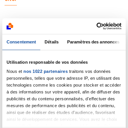
Cathy92
Consentement
Détails
Paramètres des annonces
15/01/2021 - 11:03
Utilisation responsable de vos données
Nous et
nos 1022 partenaires
traitons vos données
Coucou Gaëlle
personnelles, telles que votre adresse IP, en utilisant des
Je n'ai pas vu ton post plus tôt car je suis rentrée
technologies comme les cookies pour stocker et accéder
hypertard de ma 1ere séance de chimio du 3ème
protocole et ce matin j'ai fait la marmotte hyper
à des informations sur votre appareil, afin de diffuser des
crevée.
publicités et du contenu personnalisés, d'effectuer des
Alors OUI tu as le droit et même le devoir de sortir ta
mesures de performance des publicités et du contenu,
colère sinon elle va te pourrir de l'intérieur. Allez sois
ainsi que de réaliser des études d’audience, favorisant
en colère ! Frappe virtuellement sur cette sale
ainsi le développement de services. Vous avez le choix
bestiole qui nous ronge mais je sais que tu vas
quant à l'utilisation de vos données et à leurs finalités.