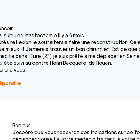
onsoir
ai subi une mastectomie il y a 6 mois.
rès réflexion je souhaiterais faire une reconstruction. Cela 
ue mieux !!! J'aimerais trouver un bon chirurgien. Est ce q
habite dans l'Eure (27) je suis prête à me déplacer en Seine
ai été suivi au centre Henri Becquerel de Rouen.
erci à vous.
épondre
Bonjour,
J'espère que vous recevrez des indications sur ce f
demander conseil à votre médecin traitant, à votre g