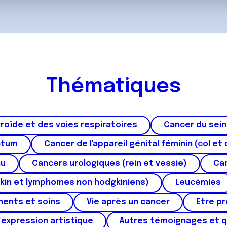
ils ont collectées lors de votre utilisation de leurs services.
Thématiques
roïde et des voies respiratoires
Cancer du sein
ctum
Cancer de l'appareil génital féminin (col et 
au
Cancers urologiques (rein et vessie)
Can
kin et lymphomes non hodgkiniens)
Leucémies
ments et soins
Vie après un cancer
Etre p
'expression artistique
Autres témoignages et 