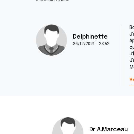
3 commentaires
B
J'
Delphinette
Ap
26/12/2021 - 23:52
q
J'
J'
M
R
Dr A.Marceau