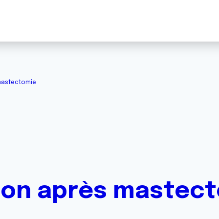
mastectomie
ion après mastec