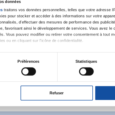
vos données
es
traitons vos données personnelles, telles que votre adresse IP,
es pour stocker et accéder à des informations sur votre appareil
sonnalisés, d'effectuer des mesures de performance des publicité
e, favorisant ainsi le développement de services. Vous avez le ch
ités. Vous pouvez modifier ou retirer votre consentement à tout 
es ou en cliquant sur l'icône de confidentialité.
imerions également :
Ecrire un commentair
tions sur votre localisation géographique qui peuvent être précis
Préférences
Statistiques
eil en l'analysant activement pour en relever les caractéristique
ancer une nouvelle discussion vous aurez besoin de vous 
aitement de vos données personnelles et définir vos préférences
er ou retirer votre consentement à tout moment à partir de la dé
Refuser
Se connecter
Créer un nouveau compte
e personnaliser le contenu et les annonces, d'offrir des fonctio
rafic. Nous partageons également des informations sur l'utilisati
, de publicité et d'analyse, qui peuvent combiner celles-ci avec