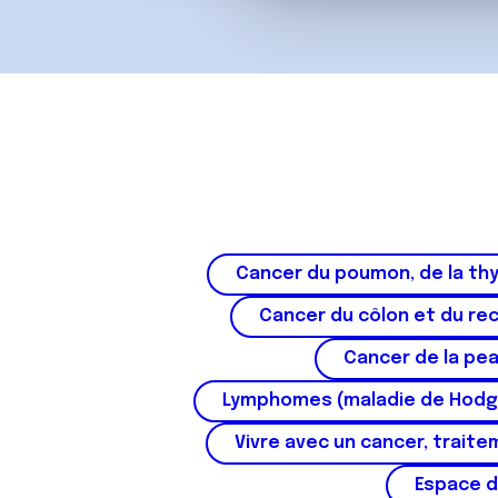
vous leur avez fournies ou qu'
u
c
o
n
s
e
n
t
e
m
Cancer du poumon, de la thy
e
n
Cancer du côlon et du re
t
Cancer de la pe
Lymphomes (maladie de Hodg
Vivre avec un cancer, traite
Espace d