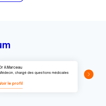
rum
Dr A.Marceau
Médecin, chargé des questions médicales
Voir le profil
Voir le pr