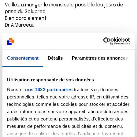
Veillez à manger le moins salé possible les jours de
prise du Solupred.
Bien cordialement
Dr A.Marceau
Citer
Consentement
Détails
Paramètres des annonces
Utilisation responsable de vos données
Vanessa77
Nous et
nos 1022 partenaires
traitons vos données
22/07/2022 - 12:05
personnelles, telles que votre adresse IP, en utilisant des
technologies comme les cookies pour stocker et accéder
à des informations sur votre appareil, afin de diffuser des
Bonjour
publicités et du contenu personnalisés, d'effectuer des
mesures de performance des publicités et du contenu,
On voit bien que chaque protocole est différent mes
ainsi que de réaliser des études d’audience, favorisant
cures n étaient pas prévues d d'avance je faisais