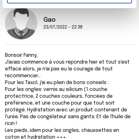
n
t
Les cookies nous permettent de personnaliser le contenu
e
et les annonces, d'offrir des fonctionnalités relatives aux
Gao
m
médias sociaux et d'analyser notre trafic. Nous
23/07/2022 - 22:38
e
partageons également des informations sur l'utilisation de
n
notre site avec nos partenaires de médias sociaux, de
t
publicité et d'analyse, qui peuvent combiner celles-ci
avec d'autres informations que vous leur avez fournies
Bonsoir Fanny,
ou qu'ils ont collectées lors de votre utilisation de leurs
J'avais commencé à vous répondre hier et tout s'est
services.
effacé alors, je n'ai pas eu le courage de tout
recommencer...
Pour les Taxol, j'ai eu plein de bons conseils :
Pour les ongles: vernis au silicium (1 couche
protectrice, 2 couches couleurs, foncées de
préférence, et une couche pour que tout soit
protégé. Hydratation avec un produit contenant de
l'urée. Pas de congélateur sans gants. Et de l'huile de
ricin !
Les pieds, idem pour les ongles, chaussettes en
coton et hydratation +++.