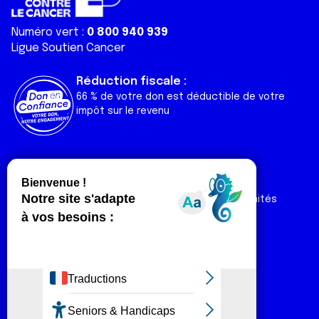
Numéro vert :
0 800 940 939
Ligue Soutien Cancer
Réduction fiscale :
66 % de votre don est déductible de votre
impôt sur le revenu
Liens utiles
Espaces
Nos actualités
Forum
Nos publications
Espace Ligue & comités
Contact
Espace chercheur
Devenir partenaire
Espace presse
Magazine Vivre
Intranet
Réseaux sociaux