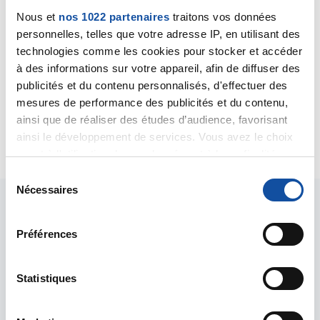
Delph3015
Nous et
nos 1022 partenaires
traitons vos données
30/07/2019 - 08:44
personnelles, telles que votre adresse IP, en utilisant des
technologies comme les cookies pour stocker et accéder
à des informations sur votre appareil, afin de diffuser des
publicités et du contenu personnalisés, d'effectuer des
Merci pour ce message rassurant
mesures de performance des publicités et du contenu,
C est demain pour moi le scanner
ainsi que de réaliser des études d’audience, favorisant
Citer
ainsi le développement de services. Vous avez le choix
quant à l'utilisation de vos données et à leurs finalités.
Vous pouvez modifier ou retirer votre consentement à
S
tout moment en consultant la Déclaration relative aux
Nécessaires
é
cookies ou en cliquant sur l'icône de confidentialité.
l
e
Préférences
Si vous le permettez, nous aimerions également :
c
Collecter des informations sur votre localisation
t
Les intervenants du
géographique qui peuvent être précises à plusieurs
i
Statistiques
mètres près
o
forum
Identifier votre appareil en l'analysant activement
n