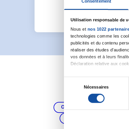
Consentement
Utilisation responsable de 
Nous et
nos 1022 partenair
technologies comme les cooki
publicités et du contenu per
réaliser des études d’audienc
vos données et à leurs final
Déclaration relative aux cooki
Si vous le permettez, nous a
S
Collecter des informa
Nécessaires
é
Identifier votre appar
l
digitales).
e
Pour en savoir plus sur le tr
Cancer du poumon, de la thy
c
Détails »
. Vous pouvez modifi
t
Cancer du côlon et du re
i
Les cookies nous permettent d
o