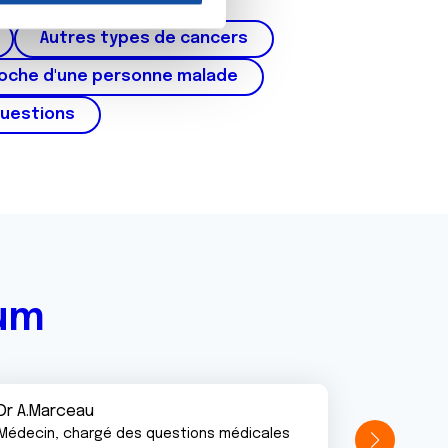
cer du testicule
on de notre site avec nos
Autres types de cancers
 d'autres informations que
roche d'une personne malade
questions
rum
Dr A.Marceau
Médecin, chargé des questions médicales