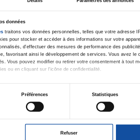
Détails
Paramètres des annonces
Se connecter
Créer un nouveau compte
vos données
es
traitons vos données personnelles, telles que votre adresse IP,
es pour stocker et accéder à des informations sur votre appareil
sonnalisés, d'effectuer des mesures de performance des publicité
e, favorisant ainsi le développement de services. Vous avez le ch
ités. Vous pouvez modifier ou retirer votre consentement à tout 
es ou en cliquant sur l'icône de confidentialité.
imerions également :
Thématiques
tions sur votre localisation géographique qui peuvent être précis
Préférences
Statistiques
eil en l'analysant activement pour en relever les caractéristique
aitement de vos données personnelles et définir vos préférences
roïde et des voies respiratoires
Cancer du sein
er ou retirer votre consentement à tout moment à partir de la dé
ctum
Cancer de l'appareil génital féminin (col et 
Refuser
e personnaliser le contenu et les annonces, d'offrir des fonctio