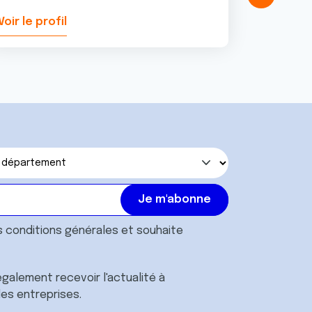
Voir le profil
Voir le pr
s
conditions générales
et souhaite
galement recevoir l'actualité à
des entreprises.