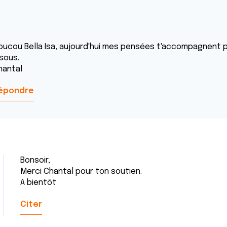
oucou Bella Isa, aujourd'hui mes pensées t'accompagnent p
isous.
hantal
épondre
Bonsoir,
Merci Chantal pour ton soutien.
A bientôt
Citer