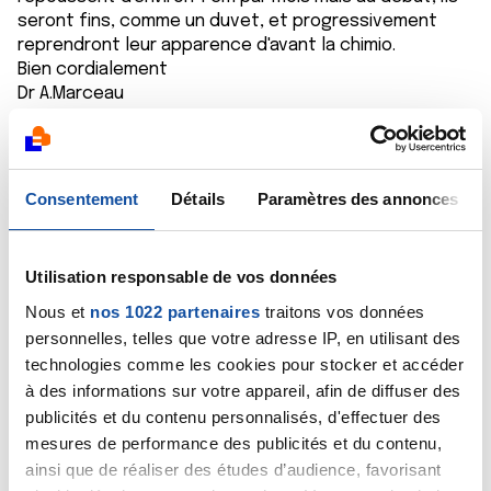
seront fins, comme un duvet, et progressivement
reprendront leur apparence d'avant la chimio.
Bien cordialement
Dr A.Marceau
Citer
Consentement
Détails
Paramètres des annonces
Utilisation responsable de vos données
Mick28
Nous et
nos 1022 partenaires
traitons vos données
03/10/2025 - 11:14
personnelles, telles que votre adresse IP, en utilisant des
technologies comme les cookies pour stocker et accéder
à des informations sur votre appareil, afin de diffuser des
publicités et du contenu personnalisés, d'effectuer des
Bonjour Docteur
mesures de performance des publicités et du contenu,
Je vous avais contacté suite à un scanner indiquant
ainsi que de réaliser des études d’audience, favorisant