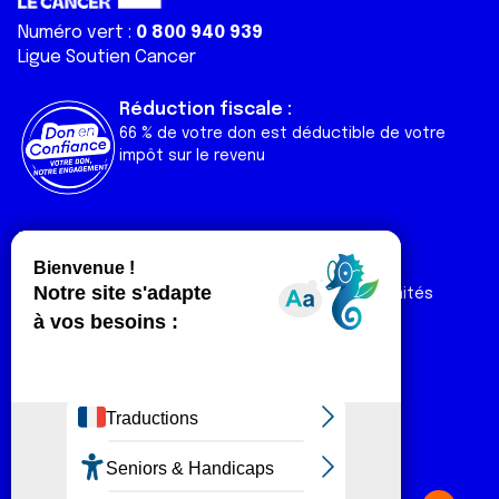
Numéro vert :
0 800 940 939
Ligue Soutien Cancer
Réduction fiscale :
66 % de votre don est déductible de votre
impôt sur le revenu
Liens utiles
Espaces
Nos actualités
Forum
Nos publications
Espace Ligue & comités
Contact
Espace chercheur
Devenir partenaire
Espace presse
Magazine Vivre
Intranet
Réseaux sociaux