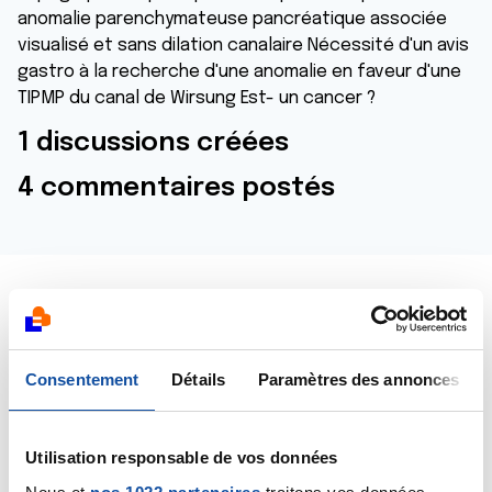
anomalie parenchymateuse pancréatique associée
visualisé et sans dilation canalaire Nécessité d'un avis
gastro à la recherche d'une anomalie en faveur d'une
TIPMP du canal de Wirsung Est- un cancer ?
1 discussions créées
4 commentaires postés
Dernières contributions
Consentement
Détails
Paramètres des annonces
03/10/2025
Commentaire
de la discussion
taxotère
Utilisation responsable de vos données
26/09/2025
Commentaire
de la discussion
Canal de Wirsung