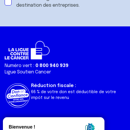
destination des entreprises.
Numéro vert :
0 800 940 939
Ligue Soutien Cancer
Réduction fiscale :
66 % de votre don est déductible de votre
impôt sur le revenu
Liens utiles
Espaces
Nos actualités
Forum