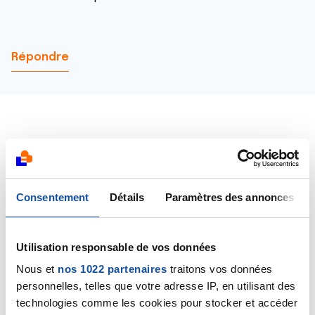
Répondre
francois49610
09/09/2024 - 21:06
Consentement
Détails
Paramètres des annonces
Utilisation responsable de vos données
Bonsoir,
Nous et
nos 1022 partenaires
traitons vos données
Personnellement j’ai été atteint d’un seminome pur,
personnelles, telles que votre adresse IP, en utilisant des
indolore mais genant. Sensation de loudeur.
technologies comme les cookies pour stocker et accéder