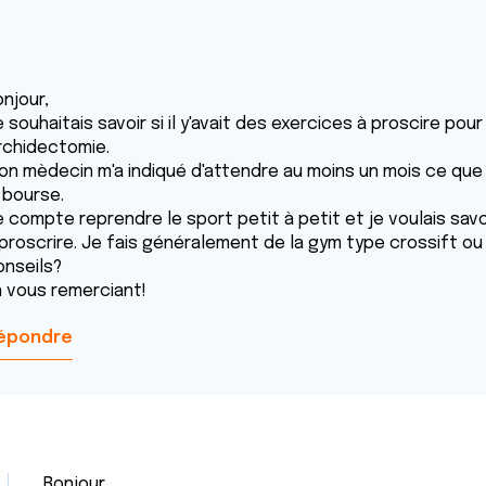
njour,
 souhaitais savoir si il y'avait des exercices à proscire pour
rchidectomie.
n mèdecin m'a indiqué d'attendre au moins un mois ce que je v
 bourse.
e compte reprendre le sport petit à petit et je voulais sa
 proscrire. Je fais généralement de la gym type crossift ou
onseils?
n vous remerciant!
épondre
Bonjour,