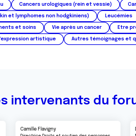
au
Cancers urologiques (rein et vessie)
Can
kin et lymphomes non hodgkiniens)
Leucémies
ments et soins
Vie après un cancer
Etre p
'expression artistique
Autres témoignages et 
s intervenants du fo
Camille Flavigny