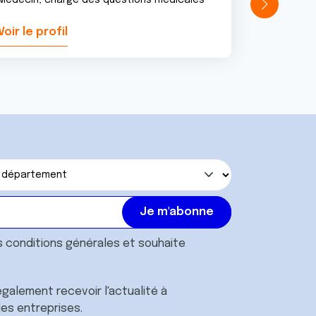
Médecin, chargé des questions médicales
Voir le profil
Voir le pr
s
conditions générales
et souhaite
galement recevoir l'actualité à
des entreprises.