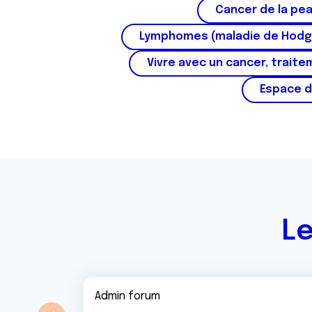
Cancer de la pe
t
e
Lymphomes (maladie de Hodg
m
Vivre avec un cancer, traite
e
n
Espace d
t
Le
Admin forum