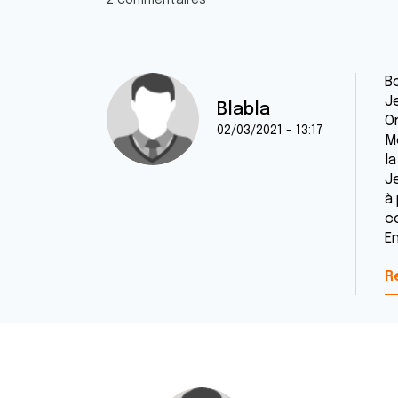
2 commentaires
Bo
Je
Blabla
O
02/03/2021 - 13:17
Mo
la
J
à
c
E
R