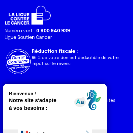
Numéro vert :
0 800 940 939
Ligue Soutien Cancer
Réduction fiscale :
66 % de votre don est déductible de votre
impôt sur le revenu
Liens utiles
Espaces
Nos actualités
Forum
Nos publications
Espace Ligue & comités
Contact
Espace chercheur
Devenir partenaire
Espace presse
Magazine Vivre
Intranet