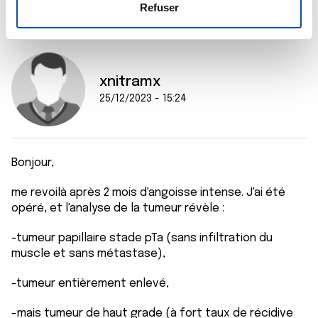
e
déclaration sur les cookies.
Refuser
n
t
Les cookies nous permettent de personnaliser le contenu
e
et les annonces, d'offrir des fonctionnalités relatives aux
m
médias sociaux et d'analyser notre trafic. Nous
xnitramx
e
partageons également des informations sur l'utilisation de
25/12/2023 - 15:24
n
notre site avec nos partenaires de médias sociaux, de
t
publicité et d'analyse, qui peuvent combiner celles-ci
avec d'autres informations que vous leur avez fournies
ou qu'ils ont collectées lors de votre utilisation de leurs
Bonjour,
services.
me revoilà après 2 mois d'angoisse intense. J'ai été
opéré, et l'analyse de la tumeur révèle :
-tumeur papillaire stade pTa (sans infiltration du
muscle et sans métastase),
-tumeur entièrement enlevé,
-mais tumeur de haut grade (à fort taux de récidive