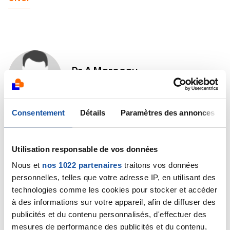
Dr A.Marceau
10/12/2023 - 15:17
Consentement
Détails
Paramètres des annonces
Bonjour,
Utilisation responsable de vos données
Une tumeur est une masse qui peut être aussi bien
bénigne que maligne. Un polype vésical a davantage
Nous et
nos 1022 partenaires
traitons vos données
de chance d’être bénin que malin mais seul l’examen
personnelles, telles que votre adresse IP, en utilisant des
histologique (anapath) permet de le dire avec
technologies comme les cookies pour stocker et accéder
certitude.
à des informations sur votre appareil, afin de diffuser des
publicités et du contenu personnalisés, d'effectuer des
Bien cordialement
mesures de performance des publicités et du contenu,