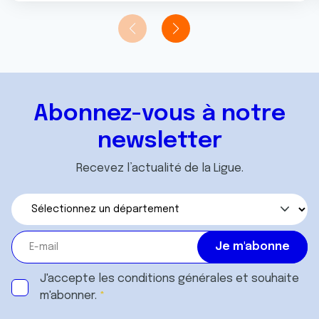
t
publicité et d'analyse, qui peuvent combiner celles-ci
avec d'autres informations que vous leur avez fournies
ou qu'ils ont collectées lors de votre utilisation de leurs
services.
Abonnez-vous à notre
newsletter
Recevez l’actualité de la Ligue.
J'accepte les
conditions générales
et souhaite
m'abonner.