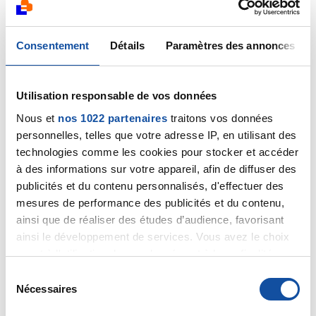
naissant ?
30/12/2023
Consentement
Détails
Paramètres des annonces
Commentaire
de la discussion
Cancer vessie
25/12/2023
Utilisation responsable de vos données
Commentaire
de la discussion
Carcicome vessie
naissant ?
Nous et
nos 1022 partenaires
traitons vos données
personnelles, telles que votre adresse IP, en utilisant des
15/11/2023
technologies comme les cookies pour stocker et accéder
Commentaire
de la discussion
Carcicome vessie
à des informations sur votre appareil, afin de diffuser des
naissant ?
publicités et du contenu personnalisés, d'effectuer des
mesures de performance des publicités et du contenu,
15/11/2023
ainsi que de réaliser des études d’audience, favorisant
Commentaire
de la discussion
Carcicome vessie
ainsi le développement de services. Vous avez le choix
naissant ?
quant à l'utilisation de vos données et à leurs finalités.
Vous pouvez modifier ou retirer votre consentement à
S
15/11/2023
tout moment en consultant la Déclaration relative aux
Nécessaires
é
Commentaire
de la discussion
cancer de la
cookies ou en cliquant sur l'icône de confidentialité.
l
vessie