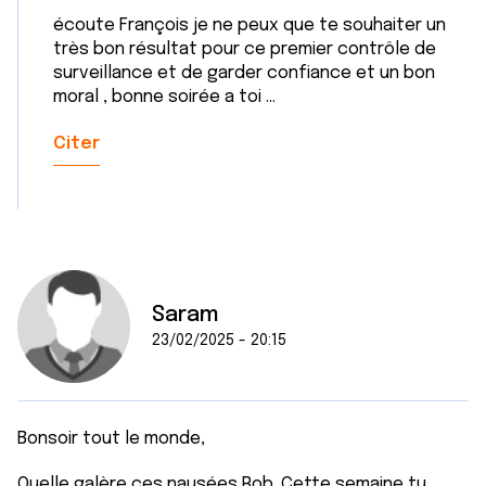
t
publicité et d'analyse, qui peuvent combiner celles-ci
écoute François je ne peux que te souhaiter un
avec d'autres informations que vous leur avez fournies
très bon résultat pour ce premier contrôle de
ou qu'ils ont collectées lors de votre utilisation de leurs
surveillance et de garder confiance et un bon
moral , bonne soirée a toi ...
services.
Citer
Saram
23/02/2025 - 20:15
Bonsoir tout le monde,
Quelle galère ces nausées Rob. Cette semaine tu