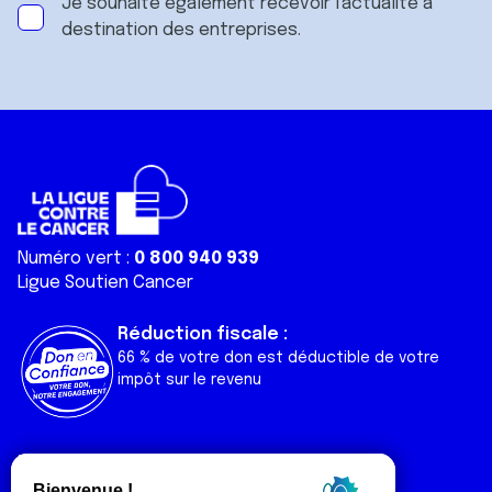
Je souhaite également recevoir l'actualité à
destination des entreprises.
Numéro vert :
0 800 940 939
Ligue Soutien Cancer
Réduction fiscale :
66 % de votre don est déductible de votre
impôt sur le revenu
Liens utiles
Espaces
Nos actualités
Forum