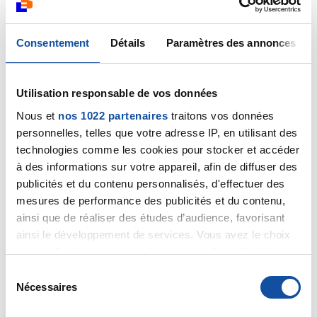
rob
Consentement
Détails
Paramètres des annonces
23/02/2025 - 19:14
Utilisation responsable de vos données
Merci Danielle pour tes encouragements et oui j'ai
Nous et
nos 1022 partenaires
traitons vos données
bon espoir que demain soit un jour meilleur , je t'ai
personnelles, telles que votre adresse IP, en utilisant des
loupé de peu au tel mais tu appelles quand tu
technologies comme les cookies pour stocker et accéder
veux chère amie , bonne soirée a vous deux ...
à des informations sur votre appareil, afin de diffuser des
publicités et du contenu personnalisés, d'effectuer des
Citer
mesures de performance des publicités et du contenu,
ainsi que de réaliser des études d’audience, favorisant
ainsi le développement de services. Vous avez le choix
quant à l'utilisation de vos données et à leurs finalités.
Vous pouvez modifier ou retirer votre consentement à
S
tout moment en consultant la Déclaration relative aux
Nécessaires
é
francois49610
cookies ou en cliquant sur l'icône de confidentialité.
l
23/02/2025 - 20:12