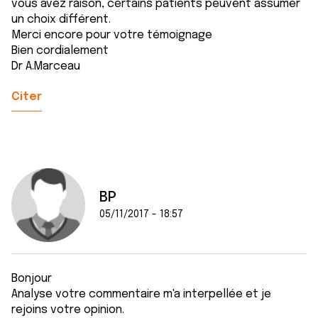
vous avez raison, certains patients peuvent assumer
ou qu'ils ont collectées lors de votre utilisation de leurs
un choix différent.
services.
Merci encore pour votre témoignage
Bien cordialement
Dr A.Marceau
Citer
BP
05/11/2017 - 18:57
Bonjour
Analyse votre commentaire m'a interpellée et je
rejoins votre opinion.