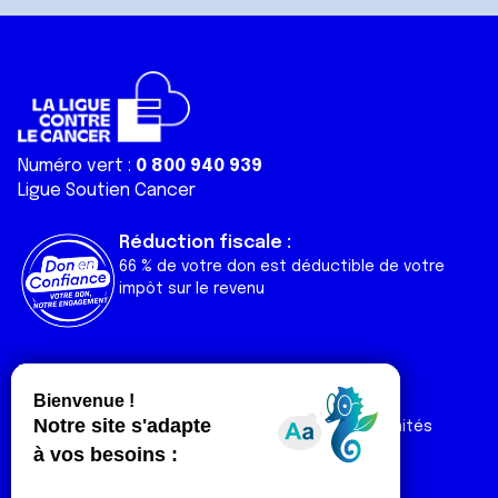
Numéro vert :
0 800 940 939
Ligue Soutien Cancer
Réduction fiscale :
66 % de votre don est déductible de votre
impôt sur le revenu
Liens utiles
Espaces
Nos actualités
Forum
Nos publications
Espace Ligue & comités
Contact
Espace chercheur
Devenir partenaire
Espace presse