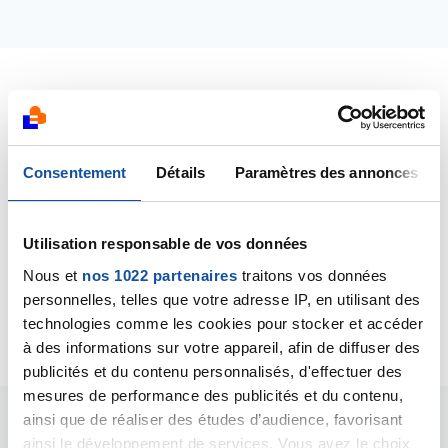
Dernières contributions
05/11/2017
Consentement
Détails
Paramètres des annonces
Commentaire
de la discussion
cholangiocarcinome se soigner pourquoi
Utilisation responsable de vos données
19/10/2017
Nous et
nos 1022 partenaires
traitons vos données
Commentaire
de la discussion
cancer des voies
personnelles, telles que votre adresse IP, en utilisant des
biliaires
technologies comme les cookies pour stocker et accéder
à des informations sur votre appareil, afin de diffuser des
publicités et du contenu personnalisés, d'effectuer des
mesures de performance des publicités et du contenu,
ainsi que de réaliser des études d’audience, favorisant
Les intervenants du
ainsi le développement de services. Vous avez le choix