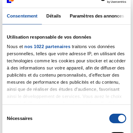
excessif : pancréas ?
04/01/2021
Consentement
Détails
Paramètres des annonces
Commentaire
de la discussion
Pancréas ? Colon ?
Estomac ? Je suis perdu.
Utilisation responsable de vos données
04/01/2021
Nous et
nos 1022 partenaires
traitons vos données
Commentaire
de la discussion
Pancréas ? Colon ?
personnelles, telles que votre adresse IP, en utilisant des
Estomac ? Je suis perdu.
technologies comme les cookies pour stocker et accéder
à des informations sur votre appareil, afin de diffuser des
04/01/2021
publicités et du contenu personnalisés, d'effectuer des
Création de la discussion
Pancréas ? Colon ?
mesures de performance des publicités et du contenu,
Estomac ? Je suis perdu.
ainsi que de réaliser des études d’audience, favorisant
ainsi le développement de services. Vous avez le choix
31/12/2020
quant à l'utilisation de vos données et à leurs finalités.
Commentaire
de la discussion
20 ans, cancer du
Vous pouvez modifier ou retirer votre consentement à
S
colon ?
tout moment en consultant la Déclaration relative aux
Nécessaires
é
cookies ou en cliquant sur l'icône de confidentialité.
l
26/12/2020