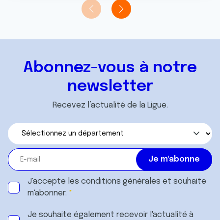
t
publicité et d'analyse, qui peuvent combiner celles-ci
avec d'autres informations que vous leur avez fournies
ou qu'ils ont collectées lors de votre utilisation de leurs
services.
Abonnez-vous à notre
newsletter
Recevez l’actualité de la Ligue.
J'accepte les
conditions générales
et souhaite
m'abonner.
Je souhaite également recevoir l'actualité à