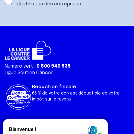
destination des entreprises.
Numéro vert :
0 800 940 939
Ligue Soutien Cancer
Réduction fiscale :
66 % de votre don est déductible de votre
impôt sur le revenu
Liens utiles
Espaces
Nos actualités
Forum