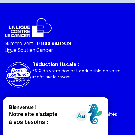
Numéro vert :
0 800 940 939
Ligue Soutien Cancer
Réduction fiscale :
66 % de votre don est déductible de votre
impôt sur le revenu
Liens utiles
Espaces
Nos actualités
Forum
Nos publications
Espace Ligue & comités
Contact
Espace chercheur
Devenir partenaire
Espace presse