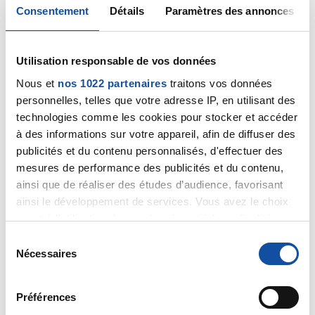
Consentement
Détails
Paramètres des annonces
20/03/2024
Commentaire
de la discussion
Métastases
osseuses
Utilisation responsable de vos données
20/03/2024
Nous et
nos 1022 partenaires
traitons vos données
Commentaire
de la discussion
Métastases
personnelles, telles que votre adresse IP, en utilisant des
osseuses
technologies comme les cookies pour stocker et accéder
à des informations sur votre appareil, afin de diffuser des
20/03/2024
publicités et du contenu personnalisés, d'effectuer des
Commentaire
de la discussion
Stabilité cancer
mesures de performance des publicités et du contenu,
poumon
ainsi que de réaliser des études d’audience, favorisant
ainsi le développement de services. Vous avez le choix
20/03/2024
quant à l'utilisation de vos données et à leurs finalités.
Création de la discussion
Métastases osseuses
Vous pouvez modifier ou retirer votre consentement à
S
tout moment en consultant la Déclaration relative aux
Nécessaires
é
01/05/2021
cookies ou en cliquant sur l'icône de confidentialité.
l
Création de la discussion
Bullage prolongé après
e
lobectomie
Préférences
Si vous le permettez, nous aimerions également :
c