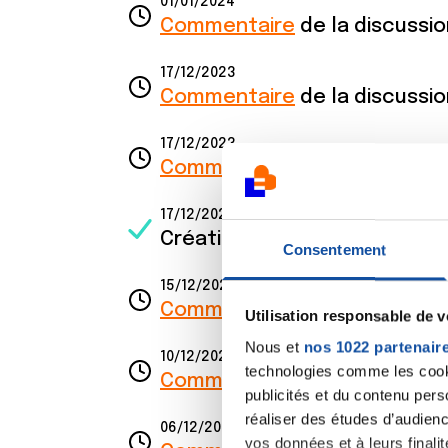
01/01/2024
Commentaire
de la discussi
17/12/2023
Commentaire
de la discussi
17/12/2023
Commentaire
de la discussi
17/12/2023
Création de la discussion
Plu
Consentement
15/12/2023
Commentaire
de la discussi
Utilisation responsable de 
Nous et
nos 1022 partenair
10/12/2023
technologies comme les cooki
Commentaire
de la discussi
publicités et du contenu per
réaliser des études d’audienc
06/12/2023
vos données et à leurs final