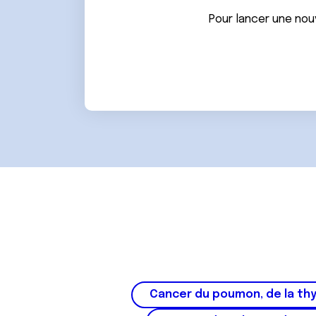
n
Pour lancer une nou
t
e
m
e
n
t
Cancer du poumon, de la thy