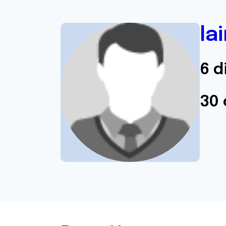
la
6 d
30