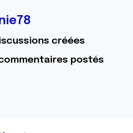
inie78
iscussions créées
 commentaires postés