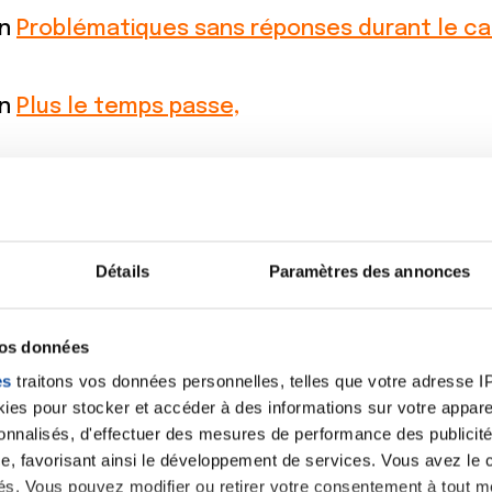
on
Problématiques sans réponses durant le c
on
Plus le temps passe,
on
Plus le temps passe,
s le temps passe,
Détails
Paramètres des annonces
on
je suis au bout
vos données
es
traitons vos données personnelles, telles que votre adresse IP,
es pour stocker et accéder à des informations sur votre appareil
on
comment surmonter ma peine
sonnalisés, d'effectuer des mesures de performance des publicité
e, favorisant ainsi le développement de services. Vous avez le ch
ités. Vous pouvez modifier ou retirer votre consentement à tout 