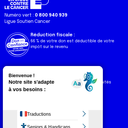
Numéro vert :
0 800 940 939
Ligue Soutien Cancer
Réduction fiscale :
66 % de votre don est déductible de votre
impôt sur le revenu
Liens utiles
Espaces
Nos actualités
Forum
Nos publications
Espace Ligue & comités
Contact
Espace chercheur
Devenir partenaire
Espace presse
Magazine Vivre
Intranet
Réseaux sociaux