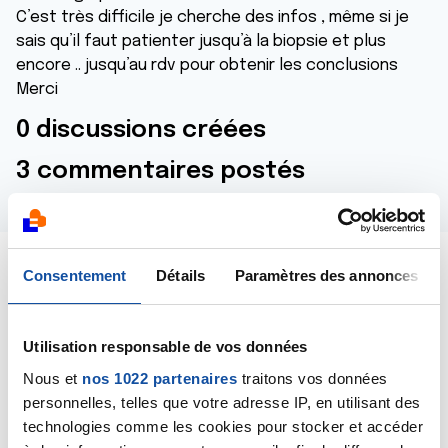
C’est très difficile je cherche des infos , même si je
sais qu’il faut patienter jusqu’à la biopsie et plus
encore .. jusqu’au rdv pour obtenir les conclusions
Merci
0 discussions créées
3 commentaires postés
Consentement
Détails
Paramètres des annonces
Dernières contributions
Utilisation responsable de vos données
28/07/2025
Commentaire
de la discussion
ACR4 C
Nous et
nos 1022 partenaires
traitons vos données
personnelles, telles que votre adresse IP, en utilisant des
04/07/2025
technologies comme les cookies pour stocker et accéder
Commentaire
de la discussion
ACR4 C