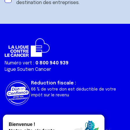
destination des entreprises.
Numéro vert :
0 800 940 939
Ligue Soutien Cancer
Réduction fiscale :
66 % de votre don est déductible de votre
impôt sur le revenu
Liens utiles
Espaces
Nos actualités
Forum