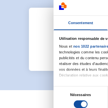
Consentement
Utilisation responsable de 
Pour lancer une nou
Nous et
nos 1022 partenair
technologies comme les cooki
publicités et du contenu per
réaliser des études d’audienc
vos données et à leurs final
Déclaration relative aux cooki
Si vous le permettez, nous a
S
Collecter des informa
Nécessaires
é
Identifier votre appar
l
digitales).
e