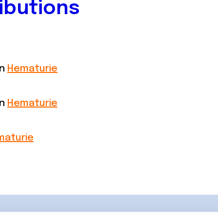
ibutions
on
Hematurie
on
Hematurie
maturie