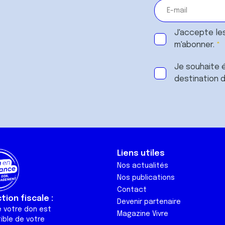
J'accepte le
m'abonner.
Je souhaite é
destination 
Liens utiles
Nos actualités
Nos publications
Contact
ion fiscale :
Devenir partenaire
e votre don est
Magazine Vivre
ible de votre