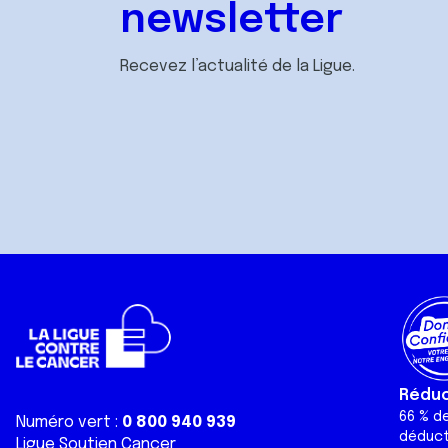
newsletter
Recevez l’actualité de la Ligue.
Réduct
66 % d
Numéro vert :
0 800 940 939
déduct
Ligue Soutien Cancer