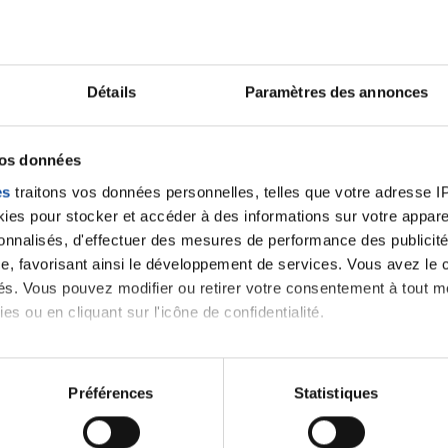
Lancer une discussio
Détails
Paramètres des annonces
vos données
velle discussion, vous aurez besoin de vous connecter ou
es
traitons vos données personnelles, telles que votre adresse IP,
es pour stocker et accéder à des informations sur votre appareil
Se connecter
Créer un nouveau compte
sonnalisés, d'effectuer des mesures de performance des publicité
e, favorisant ainsi le développement de services. Vous avez le ch
ités. Vous pouvez modifier ou retirer votre consentement à tout 
es ou en cliquant sur l'icône de confidentialité.
imerions également :
tions sur votre localisation géographique qui peuvent être précis
Préférences
Statistiques
eil en l'analysant activement pour en relever les caractéristique