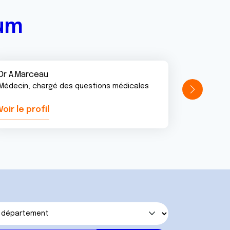
rum
Dr A.Marceau
Médecin, chargé des questions médicales
Voir le profil
Voir le pr