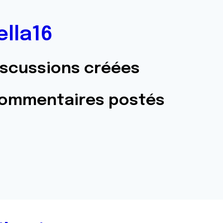
ella16
iscussions créées
commentaires postés