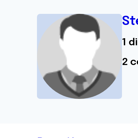
St
1 d
2 