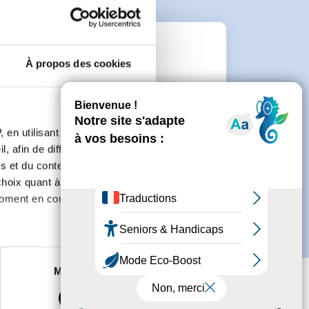
n
À propos des cookies
 de créer un compte.
 en utilisant des
, afin de diffuser des
s et du contenu, ainsi que de
oix quant à l'utilisation de
moment en consultant la
es à plusieurs mètres près
Marketing
s spécifiques (empreintes