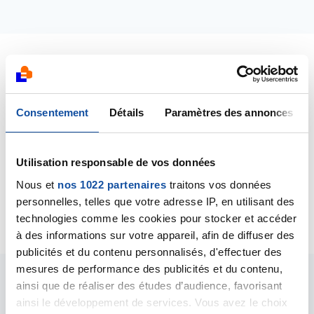
Dernières contributions
Consentement
Détails
Paramètres des annonces
05/08/2025
Commentaire
de la discussion
Scanner
thoracique
Utilisation responsable de vos données
Nous et
nos 1022 partenaires
traitons vos données
04/08/2025
Création de la discussion
Scanner thoracique
personnelles, telles que votre adresse IP, en utilisant des
technologies comme les cookies pour stocker et accéder
à des informations sur votre appareil, afin de diffuser des
publicités et du contenu personnalisés, d'effectuer des
mesures de performance des publicités et du contenu,
ainsi que de réaliser des études d’audience, favorisant
Les intervenants du
ainsi le développement de services. Vous avez le choix