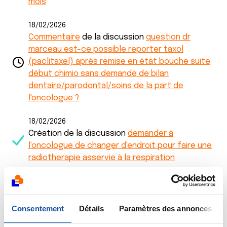
mois
18/02/2026
Commentaire
de la discussion
question dr
marceau est-ce possible reporter taxol
(paclitaxel) après remise en état bouche suite
début chimio sans demande de bilan
dentaire/parodontal/soins de la part de
l'oncologue ?
18/02/2026
Création de la discussion
demander à
l'oncologue de changer d'endroit pour faire une
radiotherapie asservie à la respiration
11/01/2026
Commentaire
de la discussion
question dr
marceau est-ce possible reporter taxol
Consentement
Détails
Paramètres des annonces
(paclitaxel) après remise en état bouche suite