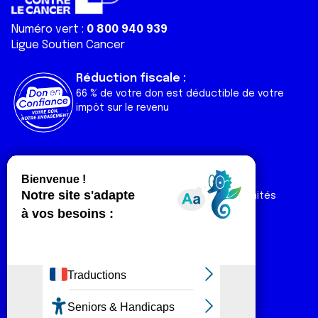
Numéro vert :
0 800 940 939
Ligue Soutien Cancer
Réduction fiscale :
66 % de votre don est déductible de votre
impôt sur le revenu
Liens utiles
Espaces
Nos actualités
Forum
Nos publications
Espace Ligue & comités
Contact
Espace chercheur
Devenir partenaire
Espace presse
Magazine Vivre
Intranet
Réseaux sociaux