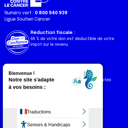
Numéro vert :
0 800 940 939
Ligue Soutien Cancer
Réduction fiscale :
66 % de votre don est déductible de votre
impôt sur le revenu
Liens utiles
Espaces
Nos actualités
Forum
Nos publications
Espace Ligue & comités
Contact
Espace chercheur
Devenir partenaire
Espace presse
Magazine Vivre
Intranet
Réseaux sociaux