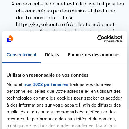
en revanche le bonnet est à la base fait pour les
cheveux crépus pas les chimios et il est avec
des froncements - cf sur
https://kaysolcouture.fr/collections/bonnet-
en-satin - (kaysol couture bonnets en satin) -
ce qui fait que je n'ai pas pu le porter plus de
quelques secondes.
Consentement
Détails
Paramètres des annonces
Savez-vous s'il existe des bonnets en satin chimio ,
je n'en ai pas trouvé ?
Utilisation responsable de vos données
Comment avez-vous géré les douleurs de frottement
?
Nous et
nos 1022 partenaires
traitons vos données
personnelles, telles que votre adresse IP, en utilisant des
Répondre
technologies comme les cookies pour stocker et accéder
à des informations sur votre appareil, afin de diffuser des
publicités et du contenu personnalisés, d'effectuer des
mesures de performance des publicités et du contenu,
ainsi que de réaliser des études d’audience, favorisant