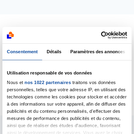
Dernières contributions
10/10/2013
Consentement
Détails
Paramètres des annonces
Création de la discussion
AIDE APRES CANCER DE
LA LANGUE
Utilisation responsable de vos données
10/10/2013
Nous et
nos 1022 partenaires
traitons vos données
Commentaire
de la discussion
conseils pour
personnelles, telles que votre adresse IP, en utilisant des
l'après maladie
technologies comme les cookies pour stocker et accéder
à des informations sur votre appareil, afin de diffuser des
publicités et du contenu personnalisés, d'effectuer des
mesures de performance des publicités et du contenu,
ainsi que de réaliser des études d’audience, favorisant
Les intervenants du
ainsi le développement de services. Vous avez le choix