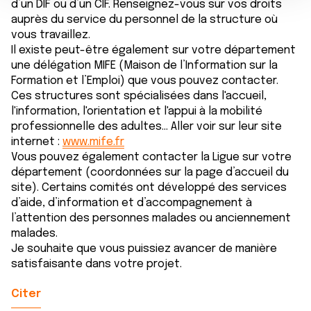
e
partageons également des informations sur l'utilisation de
d’un DIF ou d’un CIF. Renseignez-vous sur vos droits
n
notre site avec nos partenaires de médias sociaux, de
auprès du service du personnel de la structure où
vous travaillez.
t
publicité et d'analyse, qui peuvent combiner celles-ci
Il existe peut-être également sur votre département
avec d'autres informations que vous leur avez fournies
une délégation MIFE (Maison de l’Information sur la
ou qu'ils ont collectées lors de votre utilisation de leurs
Formation et l’Emploi) que vous pouvez contacter.
services.
Ces structures sont spécialisées dans l'accueil,
l'information, l'orientation et l'appui à la mobilité
professionnelle des adultes... Aller voir sur leur site
internet :
www.mife.fr
Vous pouvez également contacter la Ligue sur votre
département (coordonnées sur la page d’accueil du
site). Certains comités ont développé des services
d’aide, d’information et d’accompagnement à
l’attention des personnes malades ou anciennement
malades.
Je souhaite que vous puissiez avancer de manière
satisfaisante dans votre projet.
Citer