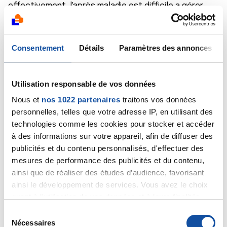
effectivement, l'après maladie est difficile a gérer...
Les traitements, les épreuves physiques et
psychologiques nous changent forcément, du coup,
une fois tout cela terminé, on en ressort différent et
Consentement
Détails
Paramètres des annonces
l'entourage a un peu de mal à comprendre! ils se
réjouissent de notre guérison ! alors que nous, nous
n'avons plus de repères, plus envie de reprendre la
Utilisation responsable de vos données
même vie, plus les mêmes objectifs...
Pour moi, c'est l'après maladie qui a été difficile. je me
Nous et
nos 1022 partenaires
traitons vos données
dis "et maintenant, qu'est ce que je fais?"
personnelles, telles que votre adresse IP, en utilisant des
technologies comme les cookies pour stocker et accéder
Je te souhaite beaucoup de courage Agnès, et sache
à des informations sur votre appareil, afin de diffuser des
que je comprends ce que tu ressens !
publicités et du contenu personnalisés, d'effectuer des
Citer
mesures de performance des publicités et du contenu,
ainsi que de réaliser des études d’audience, favorisant
ainsi le développement de services. Vous avez le choix
quant à l'utilisation de vos données et à leurs finalités.
Vous pouvez modifier ou retirer votre consentement à
S
tout moment en consultant la Déclaration relative aux
Nécessaires
é