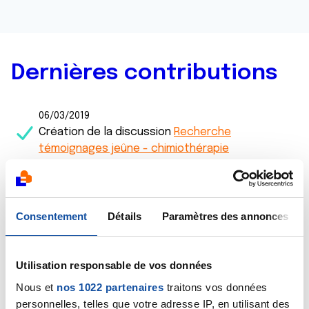
Dernières contributions
06/03/2019
Création de la discussion
Recherche
témoignages jeûne - chimiothérapie
16/12/2018
Commentaire
de la discussion
carcinome
lobulaire inflitrant grade 1
Consentement
Détails
Paramètres des annonces
08/12/2018
Commentaire
de la discussion
carcinome
Utilisation responsable de vos données
lobulaire inflitrant grade 1
Nous et
nos 1022 partenaires
traitons vos données
personnelles, telles que votre adresse IP, en utilisant des