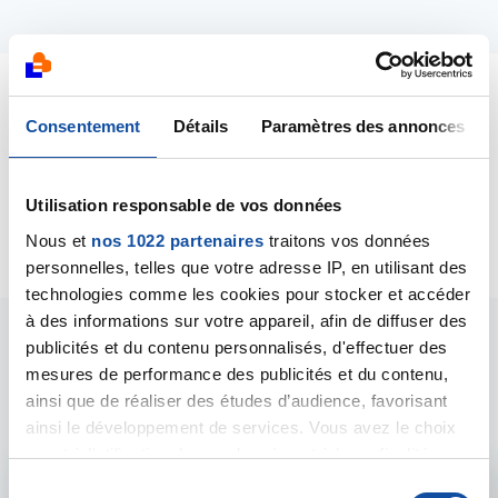
Dernières contributions
Consentement
Détails
Paramètres des annonces
03/05/2019
Utilisation responsable de vos données
Création de la discussion
Cancer du pancréas
Nous et
nos 1022 partenaires
traitons vos données
personnelles, telles que votre adresse IP, en utilisant des
technologies comme les cookies pour stocker et accéder
à des informations sur votre appareil, afin de diffuser des
publicités et du contenu personnalisés, d'effectuer des
Les intervenants du
mesures de performance des publicités et du contenu,
forum
ainsi que de réaliser des études d’audience, favorisant
ainsi le développement de services. Vous avez le choix
quant à l'utilisation de vos données et à leurs finalités.
Vous pouvez modifier ou retirer votre consentement à
S
Admin forum