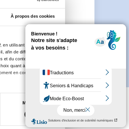
n
À propos des cookies
 de créer un compte.
 en utilisant des
, afin de diffuser des
s et du contenu, ainsi que de
oix quant à l'utilisation de
moment en consultant la
es à plusieurs mètres près
Marketing
s spécifiques (empreintes
, reportez-vous à la
section «