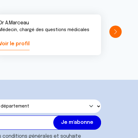
Dr A.Marceau
Médecin, chargé des questions médicales
Voir le profil
Voir le pr
s
conditions générales
et souhaite