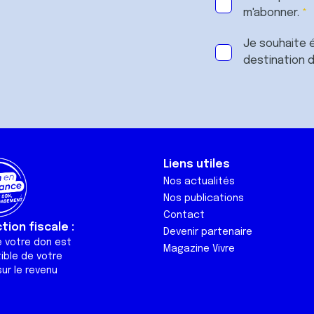
m'abonner.
Je souhaite é
destination 
Liens utiles
Nos actualités
Nos publications
Contact
ion fiscale :
Devenir partenaire
e votre don est
Magazine Vivre
ible de votre
ur le revenu