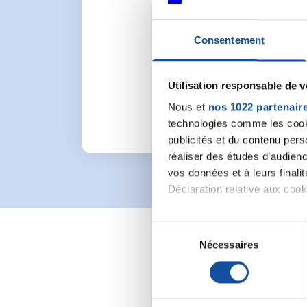
Consentement
Pour lancer une nou
Utilisation responsable de 
Nous et
nos 1022 partenair
technologies comme les cooki
publicités et du contenu per
réaliser des études d’audienc
vos données et à leurs final
Déclaration relative aux cooki
Si vous le permettez, nous a
S
Collecter des informa
Nécessaires
é
Identifier votre appar
l
digitales).
e
Pour en savoir plus sur le tr
c