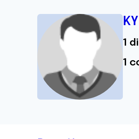
KY
1 d
1 