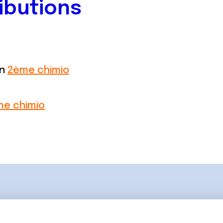
ibutions
on
2ème chimio
e chimio