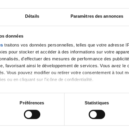
Lancer une discussio
Détails
Paramètres des annonces
velle discussion, vous aurez besoin de vous connecter ou
vos données
es
traitons vos données personnelles, telles que votre adresse IP,
Se connecter
Créer un nouveau compte
es pour stocker et accéder à des informations sur votre appareil
sonnalisés, d'effectuer des mesures de performance des publicité
e, favorisant ainsi le développement de services. Vous avez le ch
ités. Vous pouvez modifier ou retirer votre consentement à tout 
es ou en cliquant sur l'icône de confidentialité.
imerions également :
tions sur votre localisation géographique qui peuvent être précis
Préférences
Statistiques
eil en l'analysant activement pour en relever les caractéristique
Thématiques
aitement de vos données personnelles et définir vos préférences