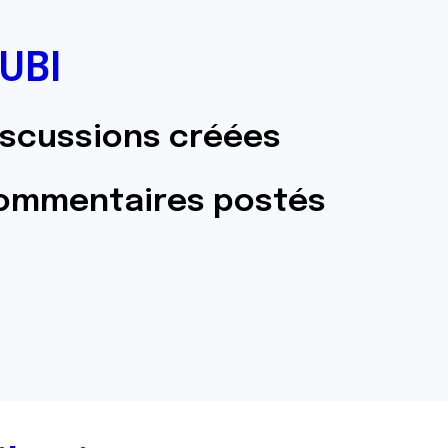
UBI
iscussions créées
commentaires postés