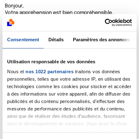
Bonjour,
Votre appréhension est bien compréhensible.
J'espère que vous n'aurez pas trop d'effets
secondaires. Mais pour mener ce combat, n'hésitez
pas à échanger avec d'autres patients, que ce soit
Consentement
Détails
Paramètres des annonces
sur ce forum, dans un groupe de parole ou en vous
rendant au comité départemental de La Ligue.
Bien cordialement
Dr A.Marceau
Utilisation responsable de vos données
Nous et
nos 1022 partenaires
traitons vos données
Citer
personnelles, telles que votre adresse IP, en utilisant des
technologies comme les cookies pour stocker et accéder
à des informations sur votre appareil, afin de diffuser des
publicités et du contenu personnalisés, d'effectuer des
mesures de performance des publicités et du contenu,
ainsi que de réaliser des études d’audience, favorisant
KYUBI
ainsi le développement de services. Vous avez le choix
20/05/2019 - 09:05
quant à l'utilisation de vos données et à leurs finalités.
Vous pouvez modifier ou retirer votre consentement à