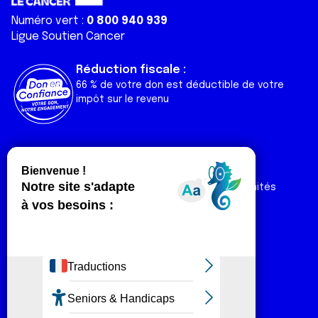
Numéro vert :
0 800 940 939
Ligue Soutien Cancer
Réduction fiscale :
66 % de votre don est déductible de votre
impôt sur le revenu
Liens utiles
Espaces
Nos actualités
Forum
Nos publications
Espace Ligue & comités
Contact
Espace chercheur
Devenir partenaire
Espace presse
Magazine Vivre
Intranet
Réseaux sociaux