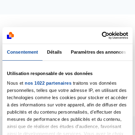
Dernières contributions
20/01/2020
Consentement
Détails
Paramètres des annonces
Commentaire
de la discussion
Cancer des
glandes salivaires accessoires
Utilisation responsable de vos données
20/01/2020
Nous et
nos 1022 partenaires
traitons vos données
Création de la discussion
Cancer des glandes
personnelles, telles que votre adresse IP, en utilisant des
salivaires accessoires
technologies comme les cookies pour stocker et accéder
à des informations sur votre appareil, afin de diffuser des
publicités et du contenu personnalisés, d'effectuer des
mesures de performance des publicités et du contenu,
ainsi que de réaliser des études d’audience, favorisant
Les intervenants du
ainsi le développement de services. Vous avez le choix