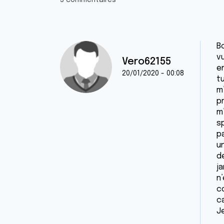
3 commentaires
Bo
vu
Vero62155
e
20/01/2020 - 00:08
t
m
p
m
s
p
u
de
ja
n’
c
ca
Je