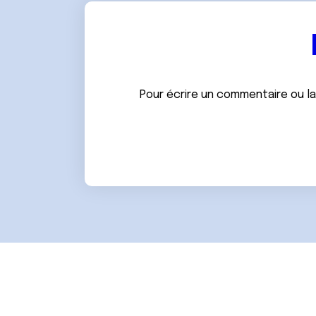
e
n
t
e
m
e
Pour écrire un commentaire ou l
n
t