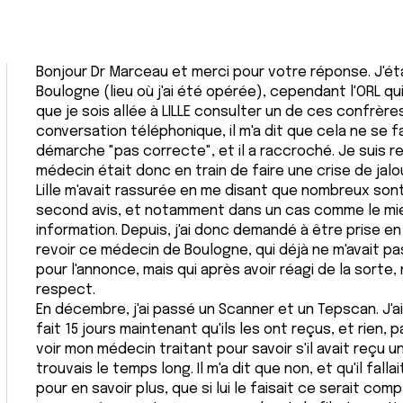
Bonjour Dr Marceau et merci pour votre réponse. J'étai
Boulogne (lieu où j'ai été opérée), cependant l'ORL qui 
que je sois allée à LILLE consulter un de ces confrères
conversation téléphonique, il m'a dit que cela ne se fa
démarche "pas correcte", et il a raccroché. Je suis r
médecin était donc en train de faire une crise de jalo
Lille m'avait rassurée en me disant que nombreux son
second avis, et notamment dans un cas comme le mien
information. Depuis, j'ai donc demandé à être prise en 
revoir ce médecin de Boulogne, qui déjà ne m'avait pa
pour l'annonce, mais qui après avoir réagi de la sorte,
respect.
En décembre, j'ai passé un Scanner et un Tepscan. J'ai 
fait 15 jours maintenant qu'ils les ont reçus, et rien, p
voir mon médecin traitant pour savoir s'il avait reçu u
trouvais le temps long. Il m'a dit que non, et qu'il fall
pour en savoir plus, que si lui le faisait ce serait compli