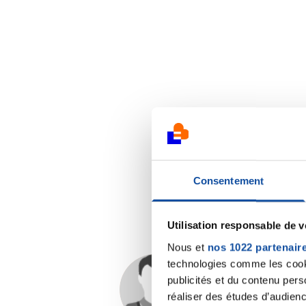
Consentement
Utilisation responsable de 
Nous et
nos 1022 partenair
technologies comme les cooki
publicités et du contenu per
Dr A.Marceau
réaliser des études d’audienc
20/01/2020 - 11:37