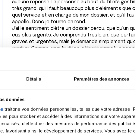
aucune réponse. La personne au bout du fil m'a gent
très grand, qu'il faut beaucoup plus d'éléments que ce
quel service et en charge de mon dossier, et qu'il fau
appelle.. Donc je tourne en rond.
J'ai le sentiment d'être un dossier perdu, quelqu'un qu'
cas plus urgents. Je comprends très bien, que certa
graves et urgentes, mais je demande simplement qu'o
cogiter. Comme vous le dites, effectivement je pens
préoccupant, mais qu'on me le dise de vive voix. Je v
souhaite une excellente semaine
Citer
Détails
Paramètres des annonces
vos données
es
traitons vos données personnelles, telles que votre adresse IP,
L'attitude de ce médecin de Boulogne, telle que vous
es pour stocker et accéder à des informations sur votre appareil
inadmissible, un second avis étant parfaitement légit
sonnalisés, d'effectuer des mesures de performance des publicité
J'espère que vous recevrez rapidement vos résultat
e, favorisant ainsi le développement de services. Vous avez le ch