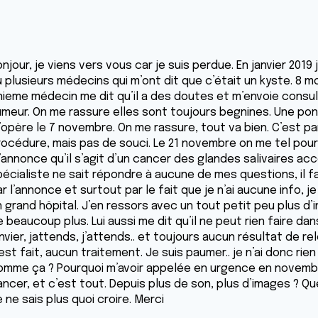
njour, je viens vers vous car je suis perdue. En janvier 2019 
 plusieurs médecins qui m’ont dit que c’était un kyste. 8 mo
nieme médecin me dit qu’il a des doutes et m’envoie consulte
umeur. On me rassure elles sont toujours begnines. Une pon
’opère le 7 novembre. On me rassure, tout va bien. C’est pa
rocédure, mais pas de souci. Le 21 novembre on me tel pour
’annonce qu’il s’agit d’un cancer des glandes salivaires acc
pécialiste ne sait répondre à aucune de mes questions, il 
ar l’annonce et surtout par le fait que je n’ai aucune info,
n grand hôpital. J’en ressors avec un tout petit peu plus d’
 beaucoup plus. Lui aussi me dit qu’il ne peut rien faire da
nvier, jattends, j’attends.. et toujours aucun résultat de 
est fait, aucun traitement. Je suis paumer.. je n’ai donc rie
omme ça ? Pourquoi m’avoir appelée en urgence en novembre
ncer, et c’est tout. Depuis plus de son, plus d’images ? Que
 ne sais plus quoi croire. Merci