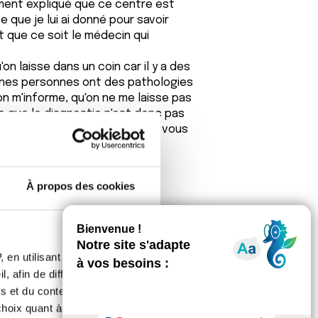
iment expliqué que ce centre est
 que je lui ai donné pour savoir
t que ce soit le médecin qui
on laisse dans un coin car il y a des
ines personnes ont des pathologies
n m'informe, qu'on ne me laisse pas
e que le diagnostic n'est donc pas
ous remercie de m'avoir lue. et vous
À propos des cookies
 en utilisant des
 la décrivez, est parfaitement
, afin de diffuser des
ime.
s et du contenu, ainsi que de
s mais je m'étonne que votre
oix quant à l'utilisation de