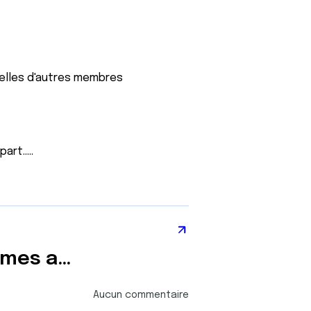
celles d'autres membres
rt.....
GRAND PRIX 2013 changemant de vie ( aider les femmes atteintes de cancer du SEIN )
Aucun commentaire