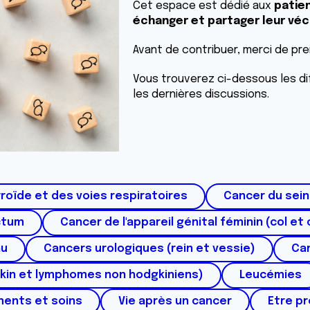
Cet espace est dédié aux
patien
échanger et partager leur véc
Avant de contribuer, merci de pr
Vous trouverez ci-dessous les di
les dernières discussions.
roïde et des voies respiratoires
Cancer du sein
ctum
Cancer de l'appareil génital féminin (col et 
au
Cancers urologiques (rein et vessie)
Can
kin et lymphomes non hodgkiniens)
Leucémies
ments et soins
Vie après un cancer
Etre p