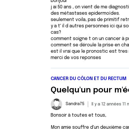
bonjour
j ai 50 ans , on vient de me diagnos
des métastases epidermoïdes.
seulement voila, pas de primitif re
y a t' il d autres personnes ici qui
cas?
comment soigne t on un cancer à pri
comment se déroule la prise en ch
est il vrai que le pronostic est tres
merci de vos reponses
CANCER DU CÔLON ET DU RECTUM
Quelqu'un pour m'éc
Sandra75
Il y a 12 années 11 
Bonsoir à toutes et tous,
Mon amie souffre d'un deuxième canc