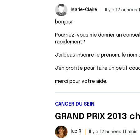
e
n
Marie-Claire
Il y a 12 années 
t
bonjour
e
m
Pourriez-vous me donner un conseil
e
rapidement?
n
t
J'ai beau inscrire le prénom, le nom d
J'en profite pour faire un petit couc
merci pour votre aide.
CANCER DU SEIN
luc R
Il y a 12 années 11 mois