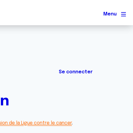
Men
Se connecter
on
ion de la Ligue contre le cancer
.