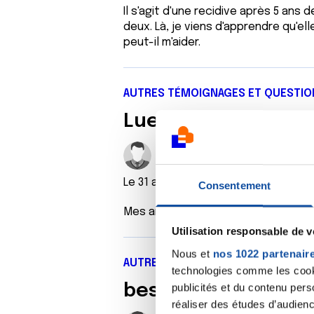
Il s'agit d'une recidive après 5 ans
deux. Là, je viens d'apprendre qu'e
peut-il m'aider.
AUTRES TÉMOIGNAGES ET QUESTIO
Lueur d'espoir
Daniel
Il y a 12 années 11 moi
Le 31 août 2013
Consentement
Mes amis,
Utilisation responsable de 
Nous et
nos 1022 partenair
AUTRES TÉMOIGNAGES ET QUESTIO
technologies comme les cooki
besoin de soutien
publicités et du contenu per
réaliser des études d’audienc