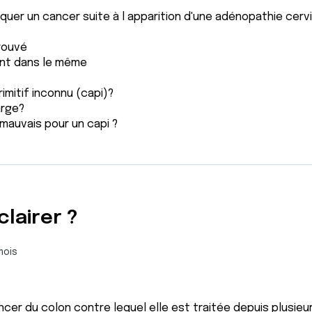
tiquer un cancer suite à l apparition d'une adénopathie cerv
trouvé
 sont dans le même
mitif inconnu (capi)?
arge?
 mauvais pour un capi ?
lairer ?
mois
er du colon contre lequel elle est traitée depuis plusieur