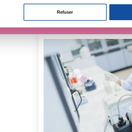
er ou retirer votre consentement à tout moment à partir de la dé
Refuser
e personnaliser le contenu et les annonces, d'offrir des fonctio
rafic. Nous partageons également des informations sur l'utilisati
, de publicité et d'analyse, qui peuvent combiner celles-ci avec
ils ont collectées lors de votre utilisation de leurs services.