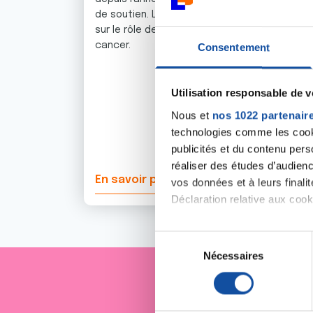
de soutien. Les travaux d’Eric Vivier portent
sur le rôle de l’immunité innée* dans le
cancer.
Consentement
Utilisation responsable de 
Nous et
nos 1022 partenair
technologies comme les cooki
publicités et du contenu per
réaliser des études d’audienc
En savoir plus
vos données et à leurs final
Déclaration relative aux cooki
Si vous le permettez, nous a
S
Collecter des informa
Nécessaires
é
Identifier votre appar
l
digitales).
e
Je sout
Pour en savoir plus sur le tr
c