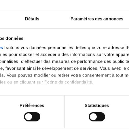
medicine", les résultats de l’essai clinique
PEMBROSARC auxquels est associée l’équipe
Détails
Paramètres des annonces
labellisée du Professeur Wolf Hervé
Fridman (Centre de recherche des
cordeliers, Inserm U1138, Paris) pourraient
changer la donne.
vos données
es
traitons vos données personnelles, telles que votre adresse IP,
es pour stocker et accéder à des informations sur votre appareil
sonnalisés, d'effectuer des mesures de performance des publicité
e, favorisant ainsi le développement de services. Vous avez le ch
En savoir plus
ités. Vous pouvez modifier ou retirer votre consentement à tout 
es ou en cliquant sur l'icône de confidentialité.
imerions également :
tions sur votre localisation géographique qui peuvent être précis
Préférences
Statistiques
eil en l'analysant activement pour en relever les caractéristique
iens
la Ligue contre l
aitement de vos données personnelles et définir vos préférences