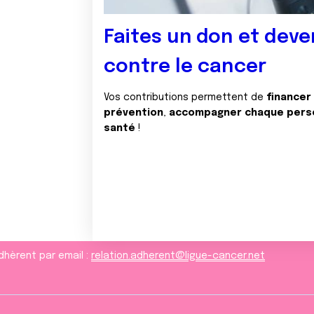
Faites un don et deve
contre le cancer
Vos contributions permettent de
financer
prévention
,
accompagner chaque pers
santé
!
dhèrent par email :
relation.adherent@ligue-cancer.net