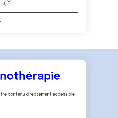
[2]
020)
.
f
unothérapie
 notre contenu directement accessible