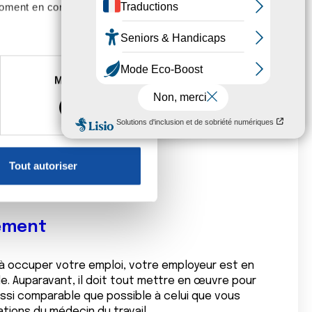
moment en consultant la
maladie.
 collective, celle-ci peut prévoir une garantie de
renseigner.
es à plusieurs mètres près
Marketing
s spécifiques (empreintes
n cas de licenciement (indemnités légales et/ou
, reportez-vous à la
section «
éventuellement) :
claration sur les cookies.
reconnu(e) inapte) ;
Tout autoriser
nnalités relatives aux médias
té dans l’entreprise).
on de notre site avec nos
 d'autres informations que
iement
e à occuper votre emploi, votre employeur est en
de. Auparavant, il doit tout mettre en œuvre pour
ussi comparable que possible à celui que vous
ations du médecin du travail.