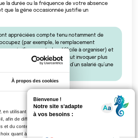
e la durée ou la fréquence de votre absence
t que la gêne occasionnée justifie un
e sont appréciées compte tenu notamment de
us occupez (par exemple, le remplacement
s spécifiques est plus difficile à organiser) et
prise avec un petit effectif peut invoquer plus
nces répétées ou prolongées d’un salarié qu’une
).
À propos des cookies
n licenciement pour un motif n’ayant aucun lien avec
cer et votre arrêt de travail par exemple),
 en utilisant des
, afin de diffuser des
s et du contenu, ainsi que de
oix quant à l'utilisation de
l et sérieux, sans qu’il y ait de procédure