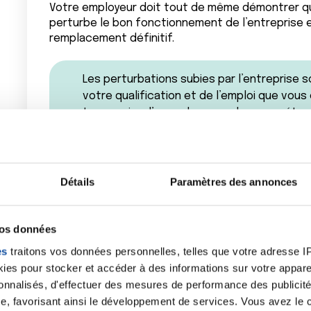
Votre employeur doit tout de même démontrer qu
perturbe le bon fonctionnement de l’entreprise e
remplacement définitif.
Les perturbations subies par l’entrepris
votre qualification et de l’emploi que vo
temporaire d’un cadre avec des compétence
de la taille de votre entreprise (une entre
facilement une perturbation liée aux abse
structure avec des salariés plus nombreux
Détails
Paramètres des annonces
Par ailleurs, votre arrêt maladie n’interdit pas u
votre maladie, tels que :
vos données
- motif personnel (faute commise avant votre can
es
traitons vos données personnelles, telles que votre adresse IP,
es pour stocker et accéder à des informations sur votre appareil
- ou motif économique.
sonnalisés, d'effectuer des mesures de performance des publicité
e, favorisant ainsi le développement de services. Vous avez le ch
Dans tous les cas de figure, le motif doit être rée