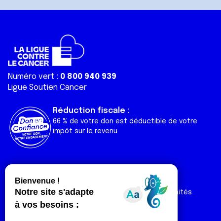
Numéro vert :
0 800 940 939
Ligue Soutien Cancer
Réduction fiscale :
66 % de votre don est déductible de votre
impôt sur le revenu
Liens utiles
Espaces
Nos actualités
Forum
Nos publications
Espace Ligue & comités
Contact
Espace chercheur
Devenir partenaire
Espace presse