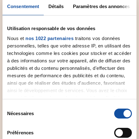
Consentement
Détails
Paramètres des annonces
Comité départemental
Utilisation responsable de vos données
Contactez le comité départemental de la Ligue
Nous et
nos 1022 partenaires
traitons vos données
près de chez vous pour obtenir plus
personnelles, telles que votre adresse IP, en utilisant des
d'informations.
technologies comme les cookies pour stocker et accéder
à des informations sur votre appareil, afin de diffuser des
Sélectionner un comité
publicités et du contenu personnalisés, d'effectuer des
mesures de performance des publicités et du contenu,
ainsi que de réaliser des études d’audience, favorisant
ainsi le développement de services. Vous avez le choix
quant à l'utilisation de vos données et à leurs finalités.
Vous pouvez modifier ou retirer votre consentement à
S
Forum de discussion
tout moment en consultant la Déclaration relative aux
Nécessaires
é
cookies ou en cliquant sur l'icône de confidentialité.
l
Un espace dédié aux patients et à leurs proches
e
qui souhaitent échanger et partager leur vécu,
Préférences
Si vous le permettez, nous aimerions également :
c
leur expérience.