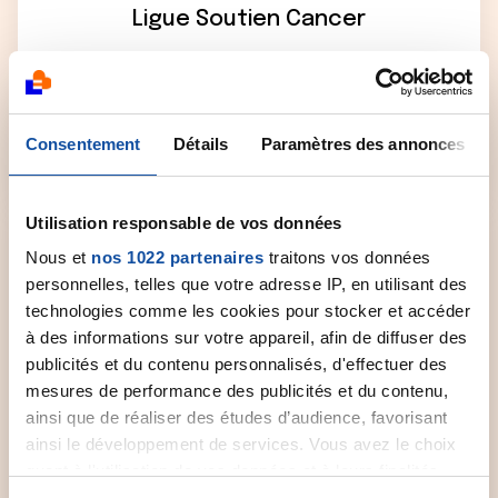
Ligue Soutien Cancer
Un numéro vert national (gratuit, anonyme et
confidentiel) joignable du lundi au vendredi de 9h
à 19h.
Consentement
Détails
Paramètres des annonces
0 800 940 939
Utilisation responsable de vos données
Nous et
nos 1022 partenaires
traitons vos données
personnelles, telles que votre adresse IP, en utilisant des
technologies comme les cookies pour stocker et accéder
Comité départemental
à des informations sur votre appareil, afin de diffuser des
publicités et du contenu personnalisés, d'effectuer des
Contactez le comité départemental de la Ligue
mesures de performance des publicités et du contenu,
près de chez vous pour obtenir plus
ainsi que de réaliser des études d’audience, favorisant
d'informations.
ainsi le développement de services. Vous avez le choix
quant à l'utilisation de vos données et à leurs finalités.
Sélectionner un comité
Vous pouvez modifier ou retirer votre consentement à