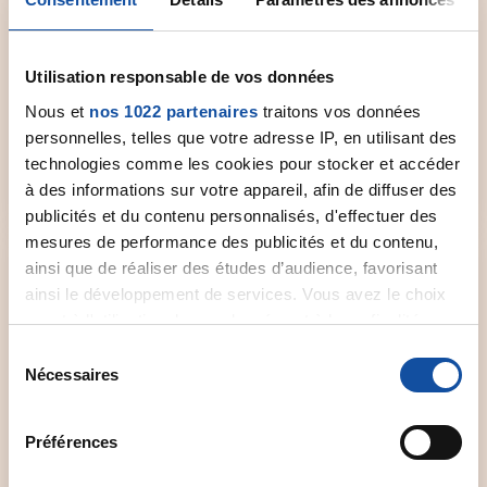
Comité départemental
Utilisation responsable de vos données
Contactez le comité départemental de la Ligue
près de chez vous pour obtenir plus
Nous et
nos 1022 partenaires
traitons vos données
d'informations.
personnelles, telles que votre adresse IP, en utilisant des
technologies comme les cookies pour stocker et accéder
Sélectionner un comité
à des informations sur votre appareil, afin de diffuser des
publicités et du contenu personnalisés, d'effectuer des
mesures de performance des publicités et du contenu,
ainsi que de réaliser des études d’audience, favorisant
ainsi le développement de services. Vous avez le choix
quant à l'utilisation de vos données et à leurs finalités.
Vous pouvez modifier ou retirer votre consentement à
Forum de discussion
S
tout moment en consultant la Déclaration relative aux
Nécessaires
é
Un espace dédié aux patients et à leurs proches
cookies ou en cliquant sur l'icône de confidentialité.
l
qui souhaitent échanger et partager leur vécu,
e
leur expérience.
Préférences
Si vous le permettez, nous aimerions également :
c
Collecter des informations sur votre localisation
t