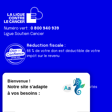
Numéro vert :
0 800 940 939
Ligue Soutien Cancer
Réduction fiscale :
66 % de votre don est déductible de votre
impôt sur le revenu
Liens utiles
Espaces
Nos actualités
Forum
Nos publications
Espace Ligue & comités
Contact
Espace chercheur
Devenir partenaire
Espace presse
Magazine Vivre
Intranet