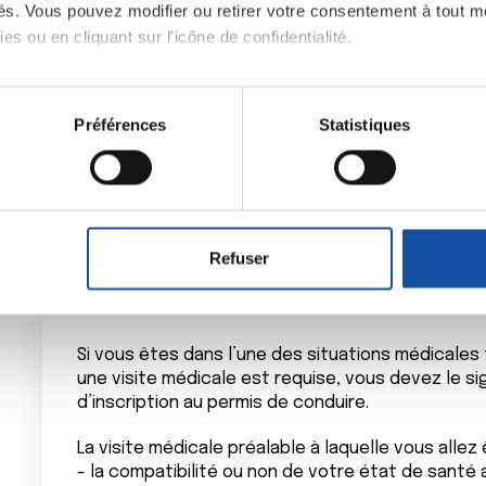
ités. Vous pouvez modifier ou retirer votre consentement à tout 
etc.
es ou en cliquant sur l'icône de confidentialité.
- Pathologies métabolique et transplantatio
sur la capacité à conduire, etc.
imerions également :
tions sur votre localisation géographique qui peuvent être précis
Préférences
Statistiques
eil en l'analysant activement pour en relever les caractéristique
Retrouvez la liste détaillée des affection
savoir plus ».
aitement de vos données personnelles et définir vos préférences
er ou retirer votre consentement à tout moment à partir de la dé
Vous êtes candidat au permis d
Refuser
e personnaliser le contenu et les annonces, d'offrir des fonctio
cancer
rafic. Nous partageons également des informations sur l'utilisati
, de publicité et d'analyse, qui peuvent combiner celles-ci avec
Si vous êtes dans l’une des situations médicales 
ils ont collectées lors de votre utilisation de leurs services.
une visite médicale est requise, vous devez le s
d’inscription au permis de conduire.
La visite médicale préalable à laquelle vous allez
- la compatibilité ou non de votre état de santé 