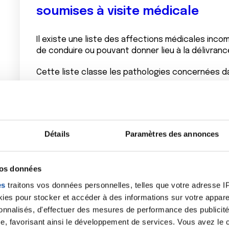
soumises à visite médicale
Il existe une liste des affections médicales inco
de conduire ou pouvant donner lieu à la délivranc
Cette liste classe les pathologies concernées da
- Pathologie cardio-vasculaire
: troubles du r
la conscience, pathologies vasculaires, etc.
- Altérations visuelles
: diminution du champ vis
Détails
Paramètres des annonces
vision nocturne, perte de la vision, etc.
- ORL - Pneumologie
: déficience auditive, port 
vos données
- Pratiques addictives – Neurologie - Psychia
es
traitons vos données personnelles, telles que votre adresse IP,
la capacité de conduite ou le comportement des
es pour stocker et accéder à des informations sur votre appareil
vasculaires cérébraux, épilepsie, etc.
sonnalisés, d'effectuer des mesures de performance des publicité
e, favorisant ainsi le développement de services. Vous avez le ch
- Appareil locomoteur
(membres supérieurs, infé