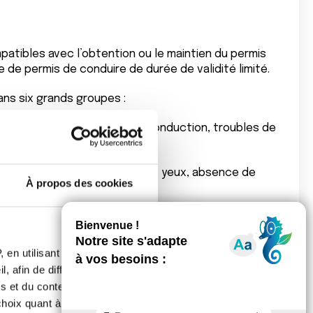
mpatibles avec l’obtention ou le maintien du permis
e de permis de conduire de durée de validité limité.
ns six grands groupes :
ythme cardiaque et/ou de la conduction, troubles de
uel, trouble de la mobilité des yeux, absence de
À propos des cookies
d’une canule trachéale, etc.
trie
: prise de médicaments susceptibles d’altérer
 en utilisant des
 conducteurs, troubles du sommeil, accidents
, afin de diffuser des
s et du contenu, ainsi que de
oix quant à l'utilisation de
rieurs et rachis) : amputation, ankylose, raideur,